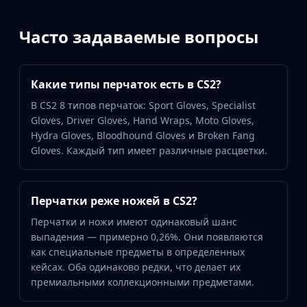
Buff163
Skinbaron
Часто задаваемые вопросы
Skinswap
Tradeit
Waxpeer
Какие типы перчаток есть в CS2?
Haloskins
В CS2 8 типов перчаток: Sport Gloves, Specialist
Lis-Skins
Gloves, Driver Gloves, Hand Wraps, Moto Gloves,
Market.CSGO
Hydra Gloves, Bloodhound Gloves и Broken Fang
White Market
Gloves. Каждый тип имеет различные расцветки.
Youpin
iTradeGG
Skinplace
Перчатки реже ножей в CS2?
UUSkins
Перчатки и ножи имеют одинаковый шанс
SkinVault
выпадения — примерно 0,26%. Они появляются
Steam
как специальные предметы в определенных
кейсах. Оба одинаково редки, что делает их
премиальными коллекционными предметами.