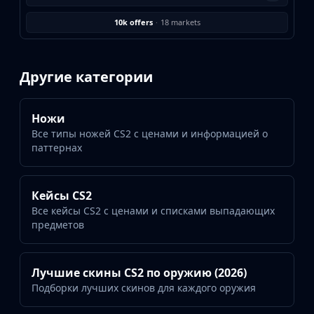
Investing
Trading
10k offers
·
18 markets
Safe Trading
Live Deals
Markets
Другие категории
Compare
Blog
Ножи
Community
Все типы ножей CS2 с ценами и информацией о
Reviews
паттернах
Cases
All cases
Collections
Кейсы CS2
All collections
Все кейсы CS2 с ценами и списками выпадающих
предметов
Markets
All markets
CS.Money
Лучшие скины CS2 по оружию (2026)
CSFloat
Подборки лучших скинов для каждого оружия
Skinport
DMarket