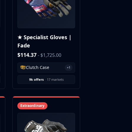
★ Specialist Gloves |
Fade
$114.37
- $1,725.00
Clutch Case
+1
9k offers
·
17 markets
Extraordinary