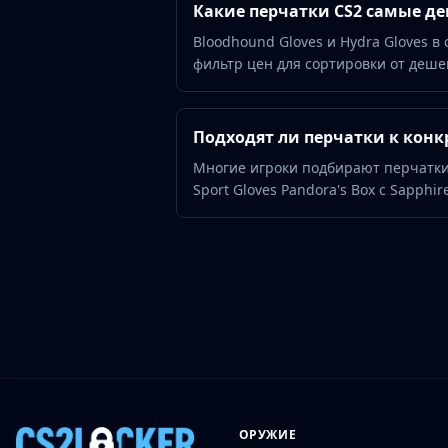
Hydra Gloves
Какие перчатки CS2 самые д
Moto Gloves
Bloodhound Gloves и Hydra Gloves в
Specialist Gloves
фильтр цен для сортировки от деше
Sport Gloves
Items
Stickers
Подходят ли перчатки к кон
Charms
Многие игроки подбирают перчатки
Agents
Sport Gloves Pandora's Box с Sapphir
Patches
Graffiti
Music Kits
Souvenir Packages
Keychains
Discover
Best Skins
Trending
Highlights
For You
ОРУЖИЕ
Guides