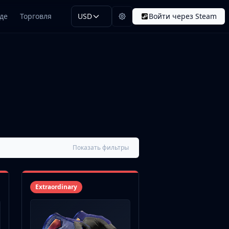
де
Торговля
USD
Войти через Steam
Показать фильтры
Extraordinary