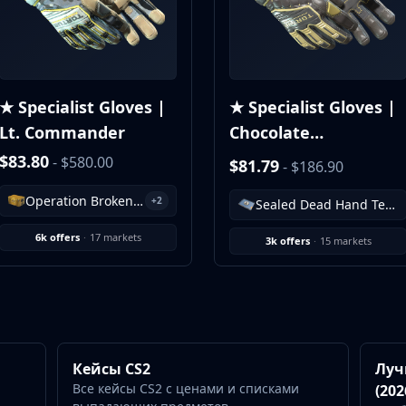
★ Specialist Gloves |
★ Specialist Gloves |
Lt. Commander
Chocolate
Chesterfield
$83.80
- $580.00
$81.79
- $186.90
Operation Broken Fang Case
+2
Sealed Dead Hand Terminal
6k offers
·
17 markets
3k offers
·
15 markets
Кейсы CS2
Луч
Все кейсы CS2 с ценами и списками
(202