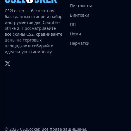
Investing
Пистолеты
CS2Locker — бесплатная
Trading
Винтовки
база данных скинов и набор
Safe Trading
инструментов для Counter-
ПП
Live Deals
Strike 2. Просматривайте
Markets
Ножи
все скины CS2, сравнивайте
цены на торговых
Compare
Перчатки
площадках и собирайте
Blog
идеальную экипировку.
Community
Reviews
Cases
All cases
Collections
All collections
Markets
All markets
CS.Money
CSFloat
Skinport
© 2026 CS2Locker. Все права защищены.