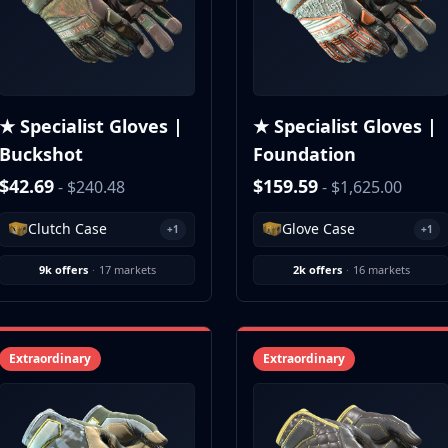
★ Specialist Gloves |
★ Specialist Gloves |
Buckshot
Foundation
$42.69
$159.59
- $240.48
- $1,625.00
Clutch Case
Glove Case
+1
+1
9k offers
·
17 markets
2k offers
·
16 markets
Extraordinary
Extraordinary