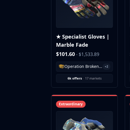
CZ75-Auto
Desert Eagle
R8 Revolver
Rifles
AK-47
★ Specialist Gloves |
AUG
Marble Fade
AWP
FAMAS
$101.60
- $1,533.89
G3SG1
Galil AR
Operation Broken Fang Case
+2
M4A1-S
6k offers
·
17 markets
M4A4
SCAR-20
SG 553
SSG 08
Extraordinary
SMGs
MAC-10
MP5-SD
MP7