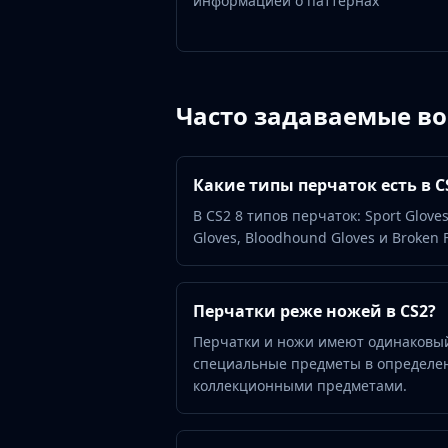
информацией о паттернах
Gut Knife
Huntsman Knife
Karambit
Kukri Knife
M9 Bayonet
Часто задаваемые в
Navaja Knife
Nomad Knife
Paracord Knife
Какие типы перчаток есть в C
Shadow Daggers
В CS2 8 типов перчаток: Sport Gloves,
Skeleton Knife
Gloves, Bloodhound Gloves и Broken
Stiletto Knife
Survival Knife
Talon Knife
Перчатки реже ножей в CS2?
Ursus Knife
Gloves
Перчатки и ножи имеют одинаковы
Bloodhound Gloves
специальные предметы в определен
Broken Fang Gloves
коллекционными предметами.
Driver Gloves
Hand Wraps