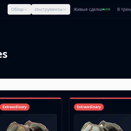
Обзор
Инструменты
Живые сделки
В трен
LIVE
es
Extraordinary
Extraordinary