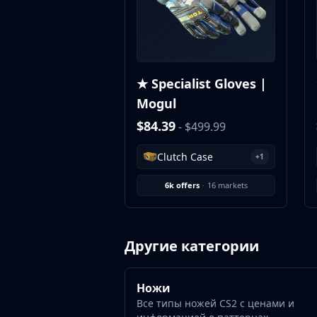
MP9
P90
PP-Bizon
UMP-45
Shotguns & Machineguns
★ Specialist Gloves |
MAG-7
Mogul
Nova
$84.39
- $499.99
Sawed-Off
XM1014
Clutch Case
+1
M249
Negev
6k offers
·
16 markets
Knives
Bayonet
Bowie Knife
Другие категории
Butterfly Knife
Classic Knife
Falchion Knife
Ножи
Flip Knife
Все типы ножей CS2 с ценами и