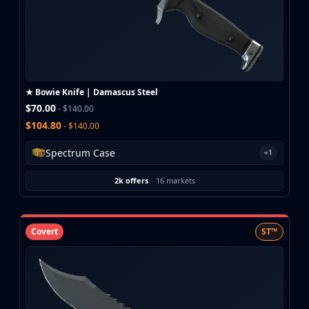
★ Bowie Knife | Damascus Steel
$70.00
- $140.00
$104.80
- $140.00
Spectrum Case
+1
2k offers
·
16 markets
Covert
ST™