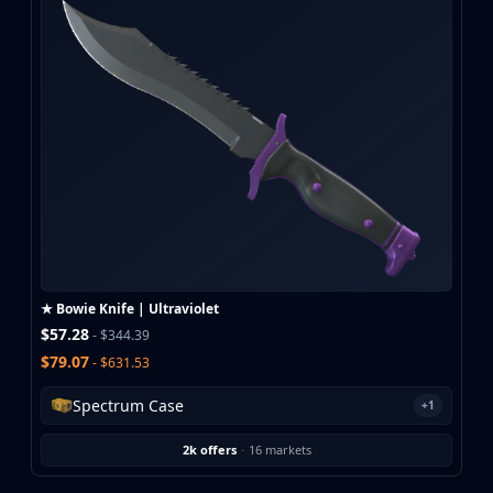
★ Bowie Knife | Ultraviolet
$57.28
- $344.39
$79.07
- $631.53
Spectrum Case
+1
2k offers
·
16 markets