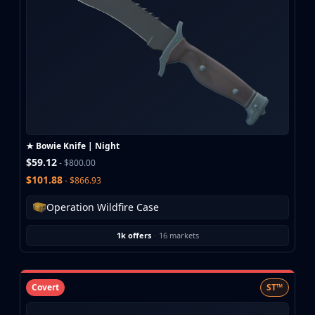
★ Bowie Knife | Night
$59.12
- $800.00
$101.88
- $866.93
Operation Wildfire Case
1k offers
·
16 markets
Covert
ST™