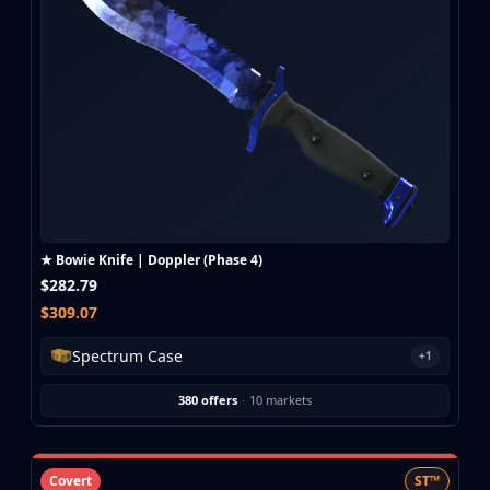
CZ75-Auto
Desert Eagle
R8 Revolver
Rifles
AK-47
AUG
AWP
FAMAS
G3SG1
Galil AR
★ Bowie Knife | Doppler (Phase 4)
M4A1-S
$282.79
M4A4
$309.07
SCAR-20
SG 553
Spectrum Case
+1
SSG 08
SMGs
380 offers
·
10 markets
MAC-10
MP5-SD
MP7
Covert
ST™