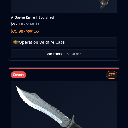
Buff163
Skinbaron
★ Bowie Knife | Scorched
Skinswap
$52.16
- $160.00
Tradeit
$75.90
- $901.55
Waxpeer
Haloskins
Operation Wildfire Case
Lis-Skins
Market.CSGO
900 offers
·
15 markets
White Market
Youpin
iTradeGG
Covert
ST™
Skinplace
UUSkins
SkinVault
Steam