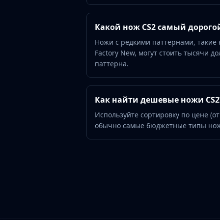
Hydra Gloves
Moto Gloves
Какой нож CS2 самый дорого
Specialist Gloves
Sport Gloves
Ножи с редкими паттернами, такие 
Items
Factory New, могут стоить тысячи до
Stickers
паттерна.
Charms
Agents
Patches
Как найти дешевые ножи CS2
Graffiti
Используйте сортировку по цене (от
Music Kits
обычно самые бюджетные типы ноже
Souvenir Packages
Keychains
Discover
Best Skins
Trending
Highlights
For You
Guides