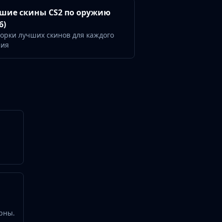
шие скины CS2 по оружию
6)
орки лучших скинов для каждого
жия
рны.