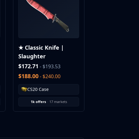
★ Classic Knife |
Slaughter
$172.71
- $193.53
$188.00
- $240.00
CS20 Case
1k offers
·
17 markets