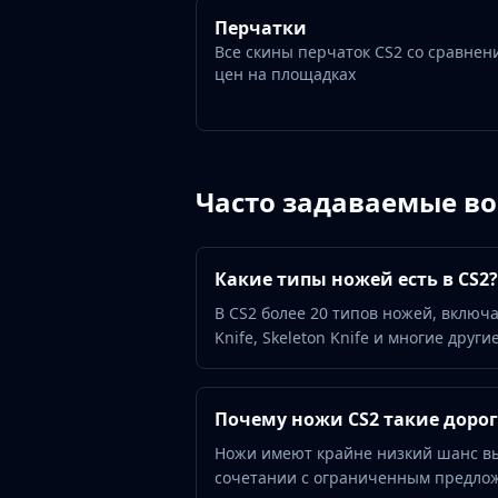
Gut Knife
Перчатки
Huntsman Knife
Все скины перчаток CS2 со сравнен
Karambit
цен на площадках
Kukri Knife
M9 Bayonet
Navaja Knife
Nomad Knife
Paracord Knife
Часто задаваемые в
Shadow Daggers
Skeleton Knife
Stiletto Knife
Какие типы ножей есть в CS2?
Survival Knife
В CS2 более 20 типов ножей, включая 
Talon Knife
Knife, Skeleton Knife и многие дру
Ursus Knife
Gloves
Bloodhound Gloves
Почему ножи CS2 такие доро
Broken Fang Gloves
Ножи имеют крайне низкий шанс вып
Driver Gloves
сочетании с ограниченным предлож
Hand Wraps