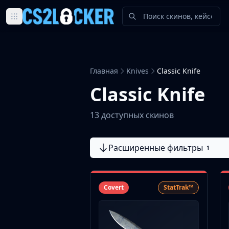
Browse all CS2 categories
Weapons
Pistols
Главная
Knives
Classic Knife
Rifles
SMGs
Classic Knife
Heavy
Knives
13 доступных скинов
Gloves
Pistols
Расширенные фильтры
Glock-18
1
USP-S
P2000
Dual Berettas
Covert
StatTrak™
P250
Tec-9
Five-SeveN