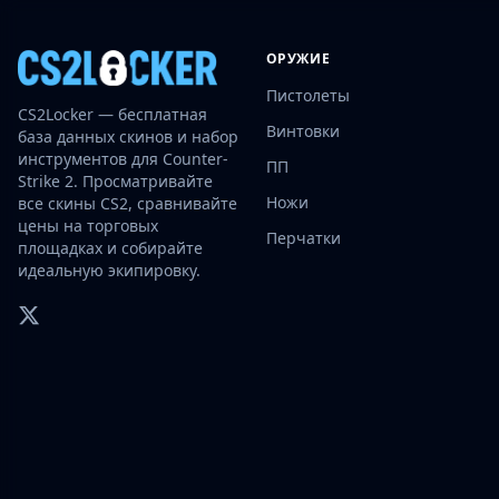
Investing
Trading
ОРУЖИЕ
Safe Trading
Пистолеты
Live Deals
CS2Locker — бесплатная
Markets
Винтовки
база данных скинов и набор
Compare
инструментов для Counter-
ПП
Blog
Strike 2. Просматривайте
Ножи
все скины CS2, сравнивайте
Community
цены на торговых
Reviews
Перчатки
площадках и собирайте
Cases
идеальную экипировку.
All cases
Collections
All collections
Markets
All markets
CS.Money
CSFloat
Skinport