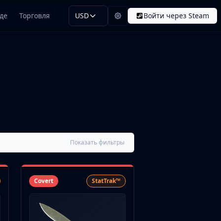
де
Торговля
USD
Войти через Steam
Показать фильтры
Covert
StatTrak™