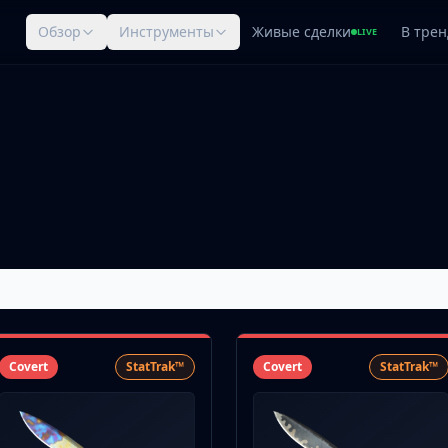
Обзор
Инструменты
Живые сделки
В трен
LIVE
Covert
StatTrak™
Covert
StatTrak™