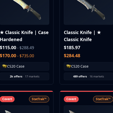
★ Classic Knife | Case
Classic Knife | ★
Hardened
Classic Knife
$115.00
$185.97
- $288.49
$170.00
$284.48
- $735.00
CS20 Case
CS20 Case
2k offers
·
17 markets
489 offers
·
16 markets
Covert
StatTrak™
Covert
StatTrak™