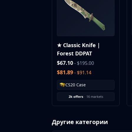
MP9
P90
PP-Bizon
UMP-45
Shotguns & Machineguns
MAG-7
★ Classic Knife |
Nova
Forest DDPAT
Sawed-Off
XM1014
$67.10
- $195.00
M249
$81.89
- $91.14
Negev
Knives
CS20 Case
Bayonet
Bowie Knife
2k offers
·
16 markets
Butterfly Knife
Classic Knife
Falchion Knife
Другие категории
Flip Knife