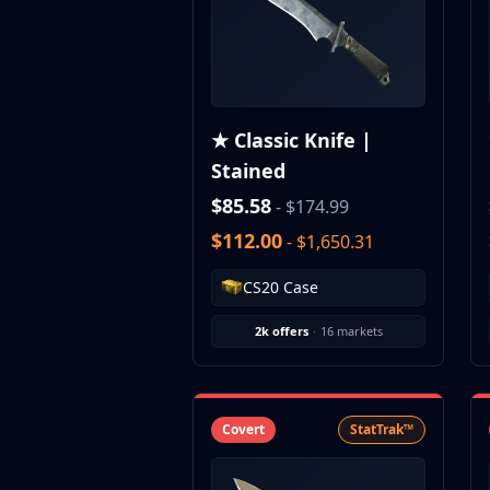
CZ75-Auto
Desert Eagle
R8 Revolver
Rifles
AK-47
★ Classic Knife |
AUG
Stained
AWP
FAMAS
$85.58
- $174.99
G3SG1
$112.00
- $1,650.31
Galil AR
M4A1-S
CS20 Case
M4A4
SCAR-20
2k offers
·
16 markets
SG 553
SSG 08
SMGs
Covert
StatTrak™
MAC-10
MP5-SD
MP7