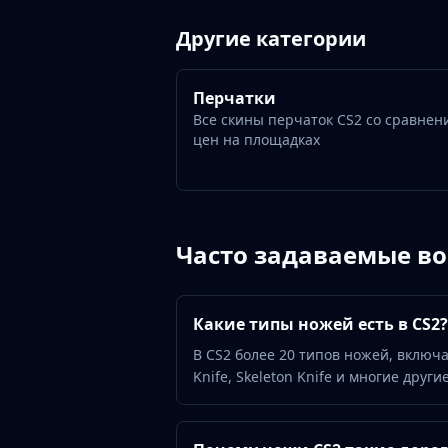
Gut Knife
Huntsman Knife
Другие категории
Karambit
Kukri Knife
Перчатки
M9 Bayonet
Все скины перчаток CS2 со сравнен
Navaja Knife
цен на площадках
Nomad Knife
Paracord Knife
Shadow Daggers
Skeleton Knife
Stiletto Knife
Часто задаваемые в
Survival Knife
Talon Knife
Ursus Knife
Какие типы ножей есть в CS2?
Gloves
В CS2 более 20 типов ножей, включая 
Bloodhound Gloves
Knife, Skeleton Knife и многие дру
Broken Fang Gloves
Driver Gloves
Hand Wraps