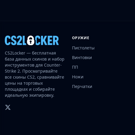
Investing
Trading
Safe Trading
Live Deals
Markets
ОРУЖИЕ
Compare
Пистолеты
Blog
CS2Locker — бесплатная
Community
Винтовки
база данных скинов и набор
Reviews
инструментов для Counter-
ПП
Cases
Strike 2. Просматривайте
Ножи
все скины CS2, сравнивайте
All cases
цены на торговых
Collections
Перчатки
площадках и собирайте
All collections
идеальную экипировку.
Markets
All markets
CS.Money
CSFloat
Skinport