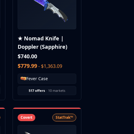
★ Nomad Knife |
Doppler (Sapphire)
$740.00
$779.99
- $1,363.09
Fever Case
517 offers
·
10 markets
Covert
StatTrak™