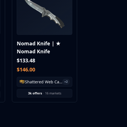
Nomad Knife | ★
Nomad Knife
$133.48
$146.00
Shattered Web Case
+2
3k offers
·
16 markets