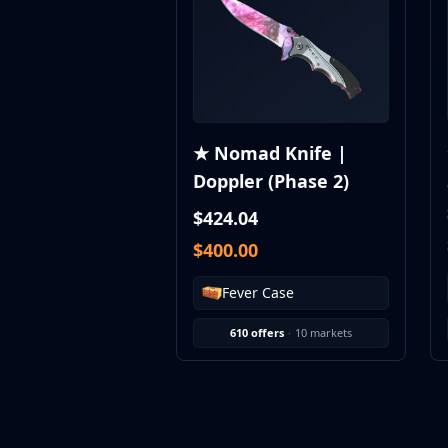
MP9
P90
PP-Bizon
UMP-45
Shotguns & Machineguns
MAG-7
★ Nomad Knife |
Nova
Doppler (Phase 2)
Sawed-Off
XM1014
$424.04
M249
$400.00
Negev
Knives
Fever Case
Bayonet
Bowie Knife
610 offers
·
10 markets
Butterfly Knife
Classic Knife
Falchion Knife
Flip Knife