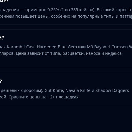
гие?
адения — примерно 0,26% (1 из 385 кейсов). Высокий спрос в
ением повышает цены, особенно на популярные типы и патте
й?
как Karambit Case Hardened Blue Gem или M9 Bayonet Crimson 
лларов. Цена зависит от типа, расцветки, износа и индекса
?
 дешевых к дорогим). Gut Knife, Navaja Knife и Shadow Daggers
й. Сравните цены на 12+ площадках.