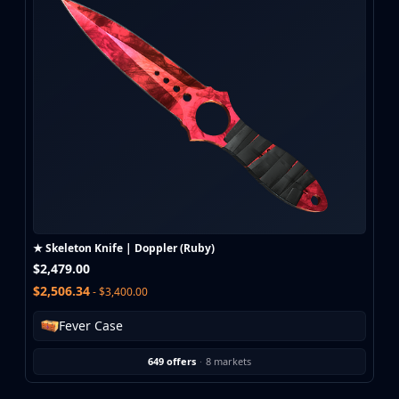
CZ75-Auto
Desert Eagle
R8 Revolver
Rifles
AK-47
AUG
AWP
FAMAS
G3SG1
Galil AR
M4A1-S
M4A4
★ Skeleton Knife | Doppler (Ruby)
SCAR-20
$2,479.00
SG 553
$2,506.34
- $3,400.00
SSG 08
SMGs
Fever Case
MAC-10
649 offers
·
8 markets
MP5-SD
MP7