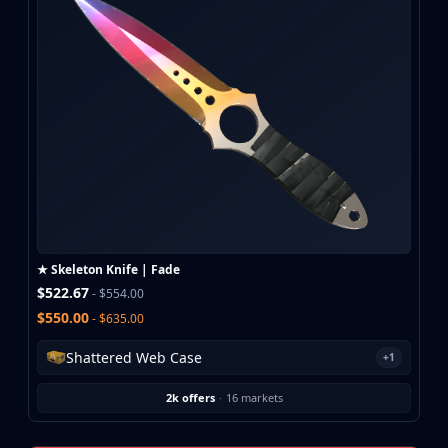
★ Skeleton Knife | Fade
$522.67
- $554.00
$550.00
- $635.00
Shattered Web Case
+1
2k offers
·
16 markets