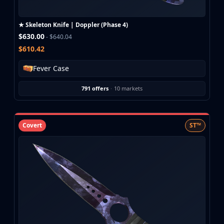
Investing
Trading
★ Skeleton Knife | Doppler (Phase 4)
Safe Trading
$630.00
- $640.04
Live Deals
$610.42
Markets
Compare
Fever Case
Blog
Community
791 offers
·
10 markets
Reviews
Cases
All cases
Covert
ST™
Collections
All collections
Markets
All markets
CS.Money
CSFloat
Skinport
DMarket