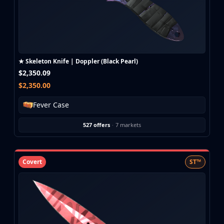
Buff163
Skinbaron
Skinswap
Tradeit
Waxpeer
★ Skeleton Knife | Doppler (Black Pearl)
Haloskins
$2,350.09
Lis-Skins
$2,350.00
Market.CSGO
White Market
Fever Case
Youpin
527 offers
·
7 markets
iTradeGG
Skinplace
UUSkins
Covert
ST™
SkinVault
Steam