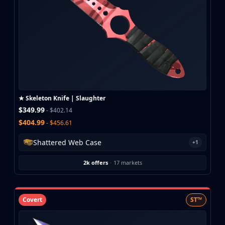
★ Skeleton Knife | Slaughter
$349.99
- $402.14
$404.99
- $456.61
Shattered Web Case
+1
2k offers
·
17 markets
Covert
ST™