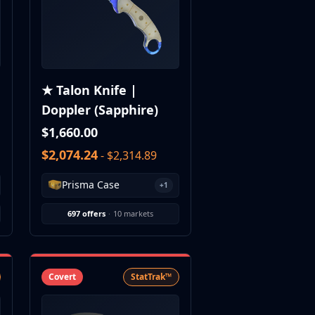
★ Talon Knife |
Doppler (Sapphire)
$1,660.00
$2,074.24
- $2,314.89
Prisma Case
+1
697 offers
·
10 markets
Covert
StatTrak™