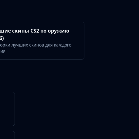
шие скины CS2 по оружию
6)
орки лучших скинов для каждого
жия