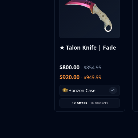
MP9
P90
PP-Bizon
UMP-45
Shotguns & Machineguns
MAG-7
★ Talon Knife | Fade
Nova
Sawed-Off
XM1014
$800.00
- $854.95
M249
$920.00
- $949.99
Negev
Knives
Horizon Case
+1
Bayonet
Bowie Knife
1k offers
·
16 markets
Butterfly Knife
Classic Knife
Falchion Knife
Flip Knife