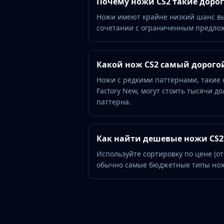
Почему ножи CS2 такие доро
Hydra Gloves
Moto Gloves
Ножи имеют крайне низкий шанс вып
сочетании с ограниченным предлож
Specialist Gloves
Sport Gloves
Items
Какой нож CS2 самый дорого
Stickers
Charms
Ножи с редкими паттернами, такие 
Agents
Factory New, могут стоить тысячи до
Patches
паттерна.
Graffiti
Music Kits
Souvenir Packages
Как найти дешевые ножи CS2
Keychains
Используйте сортировку по цене (от
Discover
обычно самые бюджетные типы ноже
Best Skins
Trending
Highlights
For You
Guides