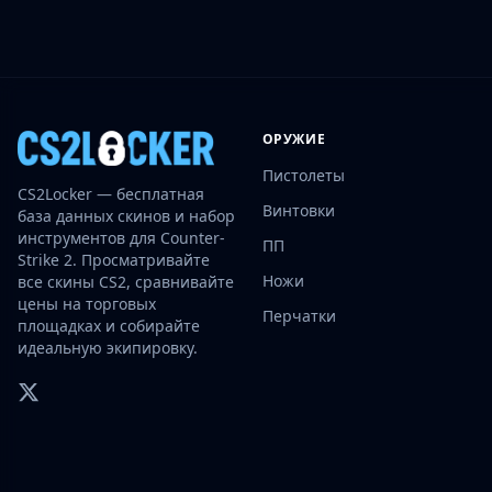
Investing
Trading
Safe Trading
Live Deals
Markets
ОРУЖИЕ
Compare
Пистолеты
Blog
CS2Locker — бесплатная
Community
Винтовки
база данных скинов и набор
Reviews
инструментов для Counter-
ПП
Cases
Strike 2. Просматривайте
Ножи
все скины CS2, сравнивайте
All cases
цены на торговых
Collections
Перчатки
площадках и собирайте
All collections
идеальную экипировку.
Markets
All markets
CS.Money
CSFloat
Skinport