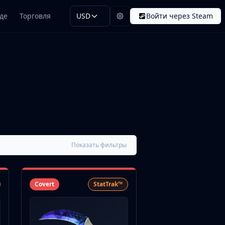
де
Торговля
USD
Войти через Steam
Показать фильтры
Covert
StatTrak™