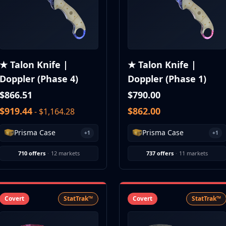
★ Talon Knife |
★ Talon Knife |
Doppler (Phase 4)
Doppler (Phase 1)
$866.51
$790.00
$919.44
$862.00
- $1,164.28
Prisma Case
Prisma Case
+1
+1
710 offers
·
12 markets
737 offers
·
11 markets
Covert
StatTrak™
Covert
StatTrak™