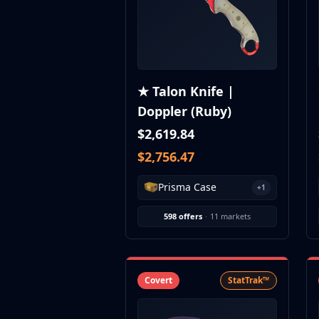
CZ75-Auto
Desert Eagle
R8 Revolver
Rifles
AK-47
★ Talon Knife |
AUG
Doppler (Ruby)
AWP
FAMAS
$2,619.84
G3SG1
$2,756.47
Galil AR
M4A1-S
Prisma Case
+1
M4A4
SCAR-20
598 offers
·
11 markets
SG 553
SSG 08
SMGs
MAC-10
Covert
StatTrak™
MP5-SD
MP7