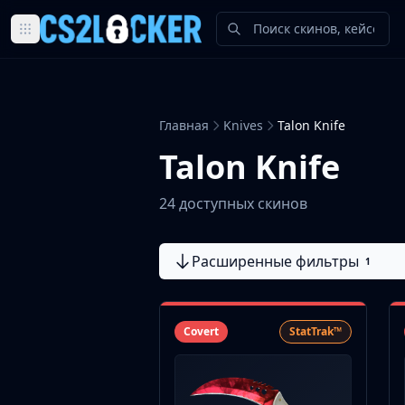
Browse all CS2 categories
Weapons
Pistols
Главная
Knives
Talon Knife
Rifles
SMGs
Talon Knife
Heavy
Knives
24 доступных скинов
Gloves
Pistols
Расширенные фильтры
Glock-18
1
USP-S
P2000
Dual Berettas
Covert
StatTrak™
P250
Tec-9
Five-SeveN