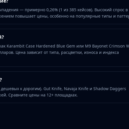
гие?
адения — примерно 0,26% (1 из 385 кейсов). Высокий спрос в
ением повышает цены, особенно на популярные типы и патте
й?
как Karambit Case Hardened Blue Gem или M9 Bayonet Crimson 
лларов. Цена зависит от типа, расцветки, износа и индекса
?
 дешевых к дорогим). Gut Knife, Navaja Knife и Shadow Daggers
й. Сравните цены на 12+ площадках.