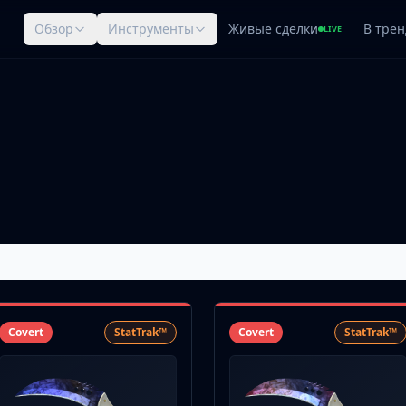
Обзор
Инструменты
Живые сделки
В трен
LIVE
Covert
StatTrak™
Covert
StatTrak™