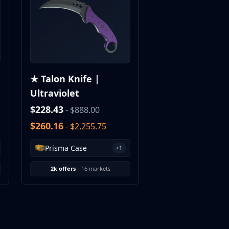
★ Talon Knife |
Ultraviolet
$228.43
- $888.00
$260.16
- $2,255.75
Prisma Case
+1
2k offers
·
16 markets