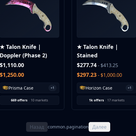
★ Talon Knife |
★ Talon Knife |
Doppler (Phase 2)
Stained
$1,110.00
$277.74
- $413.25
$1,250.00
$297.23
- $1,000.00
Prisma Case
Horizon Case
+1
+1
669 offers
·
10 markets
1k offers
·
17 markets
Назад
Далее
common.pagination