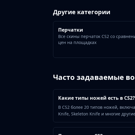
Gut Knife
Huntsman Knife
Другие категории
Karambit
Kukri Knife
M9 Bayonet
Перчатки
Все скины перчаток CS2 со сравнен
Navaja Knife
цен на площадках
Nomad Knife
Paracord Knife
Shadow Daggers
Skeleton Knife
Stiletto Knife
Часто задаваемые в
Survival Knife
Talon Knife
Ursus Knife
Какие типы ножей есть в CS2?
Gloves
В CS2 более 20 типов ножей, включая 
Bloodhound Gloves
Knife, Skeleton Knife и многие дру
Broken Fang Gloves
Driver Gloves
Hand Wraps