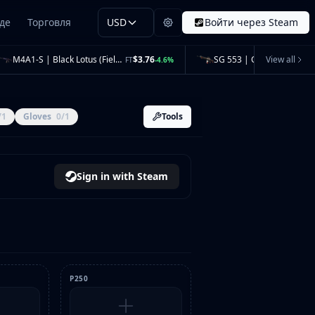
де
Торговля
USD
Войти через Steam
M4A1-S | Black Lotus (Field-Tested)
$3.76
View all
FT
-4.6%
/1
Gloves
0/1
Tools
Sign in with Steam
P250