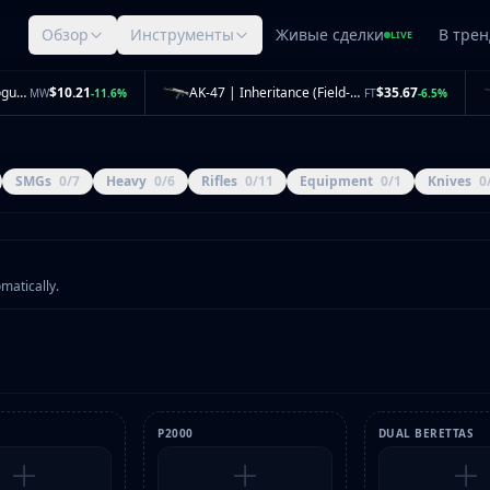
Обзор
Инструменты
Живые сделки
В трен
LIVE
StatTrak™ Glock-18 | Vogue (Minimal Wear)
$10.21
AK-47 | Inheritance (Field-Tested)
$35.67
MW
-11.6%
FT
-6.5%
SMGs
0/7
Heavy
0/6
Rifles
0/11
Equipment
0/1
Knives
0
omatically.
P2000
DUAL BERETTAS