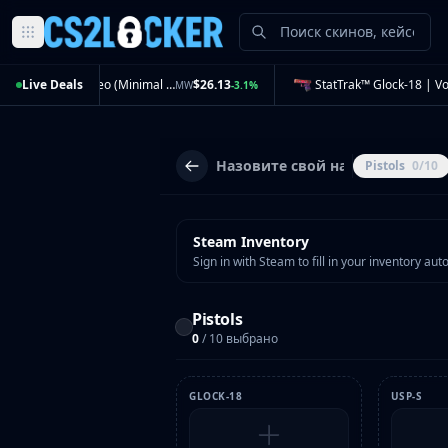
Browse all CS2 categories
Live Deals
AWP | Sun in Leo (Minimal Wear)
$26.13
MW
-3.1%
Weapons
Pistols
Rifles
Pistols
0/10
SMGs
Heavy
Knives
Gloves
Steam Inventory
Sign in with Steam to fill in your inventory aut
Pistols
Glock-18
USP-S
Pistols
P2000
0
/ 10 выбрано
Dual Berettas
P250
GLOCK-18
USP-S
Tec-9
Five-SeveN