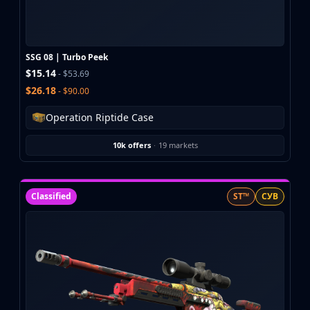
Buff163
Skinbaron
Skinswap
SSG 08 | Turbo Peek
Tradeit
$15.14
- $53.69
Waxpeer
$26.18
- $90.00
Haloskins
Lis-Skins
Operation Riptide Case
Market.CSGO
White Market
10k offers
·
19 markets
Youpin
iTradeGG
Skinplace
Classified
ST™
СУВ
UUSkins
SkinVault
Steam