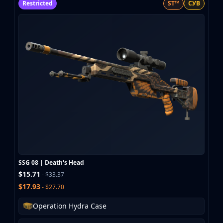
Restricted
ST™
СУВ
SSG 08 | Death's Head
$15.71
- $33.37
$17.93
- $27.70
Operation Hydra Case