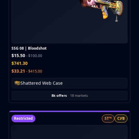
SSG 08 | Bloodshot
$15.50
- $100.00
$741.30
$33.21
- $415.00
Shattered Web Case
8k offers
·
18 markets
Restricted
ST™
СУВ