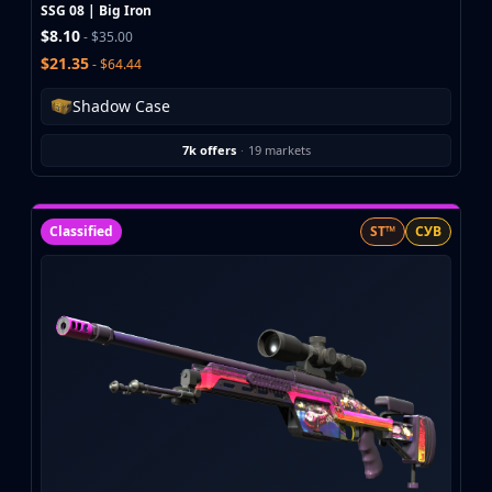
Investing
SSG 08 | Big Iron
$8.10
Trading
- $35.00
Safe Trading
$21.35
- $64.44
Live Deals
Shadow Case
Markets
Compare
7k offers
·
19 markets
Blog
Community
Reviews
Classified
ST™
СУВ
Cases
All cases
Collections
All collections
Markets
All markets
CS.Money
CSFloat
Skinport
DMarket