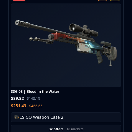
MP9
P90
PP-Bizon
UMP-45
Shotguns & Machineguns
MAG-7
Nova
Sawed-Off
XM1014
M249
Negev
Knives
Bayonet
SSG 08 | Blood in the Water
Bowie Knife
$89.82
- $148.13
Butterfly Knife
$251.43
- $466.65
Classic Knife
Falchion Knife
CS:GO Weapon Case 2
Flip Knife
3k offers
·
18 markets
Gut Knife