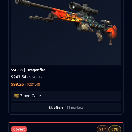
CZ75-Auto
Desert Eagle
R8 Revolver
Rifles
AK-47
AUG
AWP
FAMAS
G3SG1
Galil AR
SSG 08 | Dragonfire
M4A1-S
$243.54
- $343.12
M4A4
$99.26
- $231.48
SCAR-20
SG 553
Glove Case
SSG 08
SMGs
8k offers
·
18 markets
MAC-10
MP5-SD
MP7
Covert
ST™
СУВ