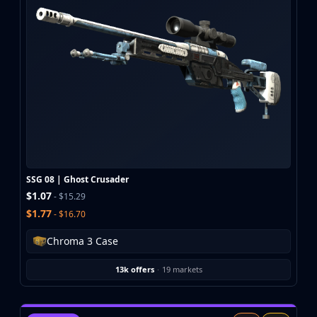
SSG 08 | Ghost Crusader
$1.07
- $15.29
$1.77
- $16.70
Chroma 3 Case
13k offers
·
19 markets