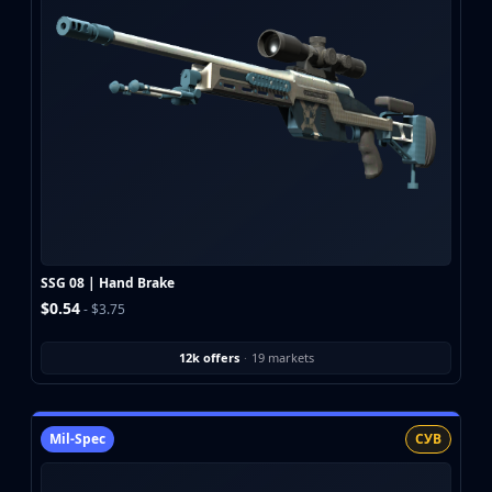
SSG 08 | Hand Brake
$0.54
- $3.75
12k offers
·
19 markets
Mil-Spec
СУВ