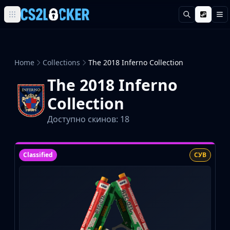
Поиск
М
Browse all CS2 categories
Weapons
Pistols
Home
Collections
The 2018 Inferno Collection
Rifles
The 2018 Inferno
SMGs
Heavy
Collection
Knives
Доступно скинов: 18
Gloves
Pistols
Glock-18
Classified
СУВ
USP-S
P2000
Dual Berettas
P250
Tec-9
Five-SeveN