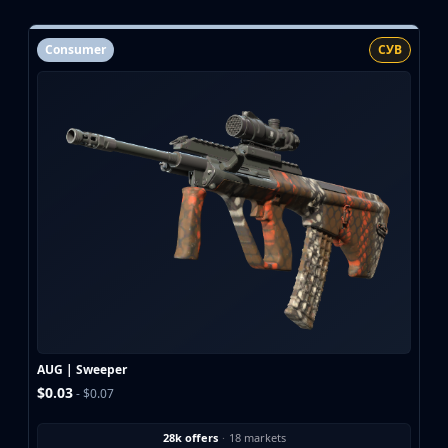
Consumer
СУВ
AUG | Sweeper
$0.03
- $0.07
28k offers
·
18 markets