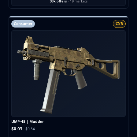
33k offers
·
19 markets
Consumer
СУВ
UMP-45 | Mudder
$0.03
- $0.54