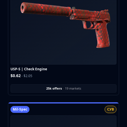
Buff163
Skinbaron
Skinswap
Tradeit
Waxpeer
Haloskins
Lis-Skins
Market.CSGO
White Market
Youpin
USP-S | Check Engine
iTradeGG
$0.62
- $2.05
Skinplace
UUSkins
25k offers
·
19 markets
SkinVault
Steam
Mil-Spec
СУВ