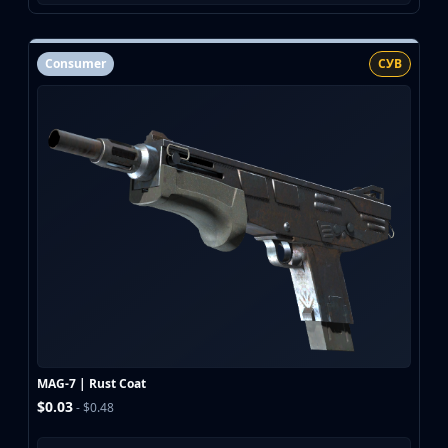
Consumer
СУВ
MAG-7 | Rust Coat
$0.03
- $0.48