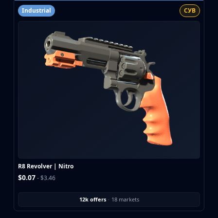
Industrial
СУВ
R8 Revolver | Nitro
$0.07
- $3.46
12k offers
·
18 markets