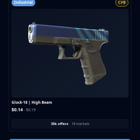
Industrial
СУВ
Glock-18 | High Beam
$0.14
- $0.19
35k offers
·
18 markets