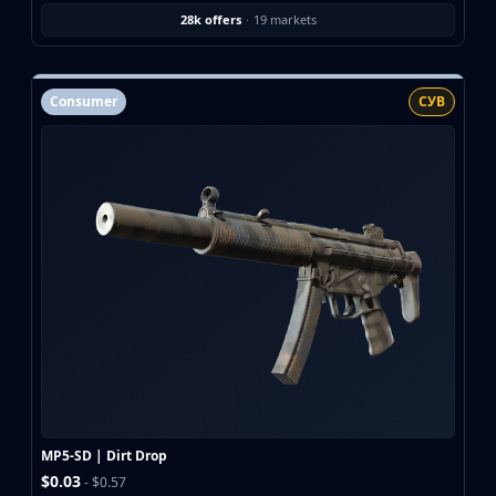
28k offers
·
19 markets
Consumer
СУВ
MP5-SD | Dirt Drop
$0.03
- $0.57