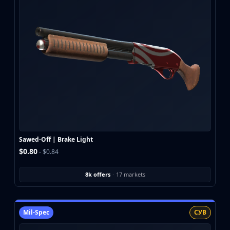
Sawed-Off | Brake Light
$0.80
- $0.84
8k offers
·
17 markets
Mil-Spec
СУВ