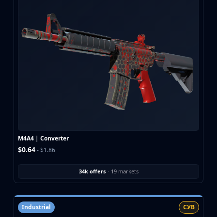
M4A4 | Converter
$0.64
- $1.86
34k offers
·
19 markets
Industrial
СУВ