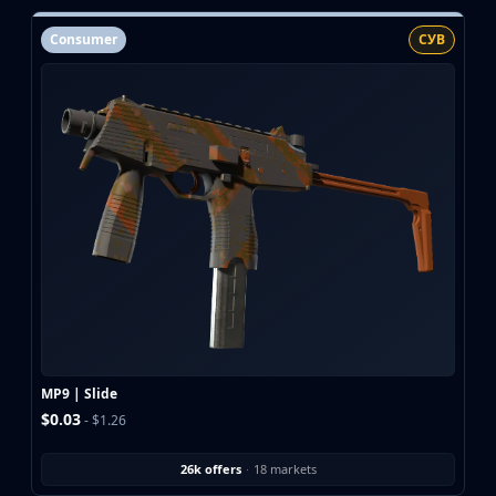
Consumer
СУВ
MP9 | Slide
$0.03
- $1.26
26k offers
·
18 markets