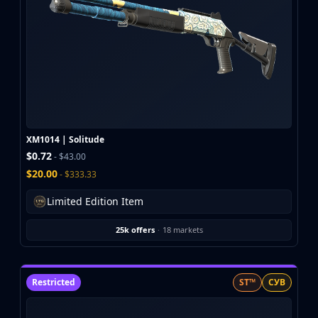
XM1014 | Solitude
$0.72
- $43.00
$20.00
- $333.33
Limited Edition Item
25k offers
·
18 markets
Restricted
ST™
СУВ