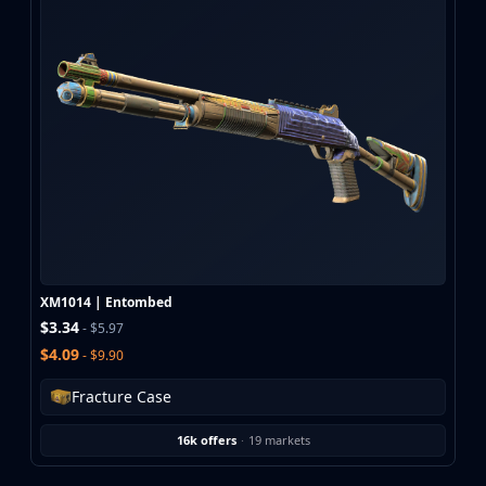
CZ75-Auto
Desert Eagle
R8 Revolver
Rifles
AK-47
AUG
AWP
FAMAS
G3SG1
Galil AR
M4A1-S
M4A4
XM1014 | Entombed
SCAR-20
$3.34
- $5.97
SG 553
$4.09
- $9.90
SSG 08
SMGs
Fracture Case
MAC-10
16k offers
·
19 markets
MP5-SD
MP7