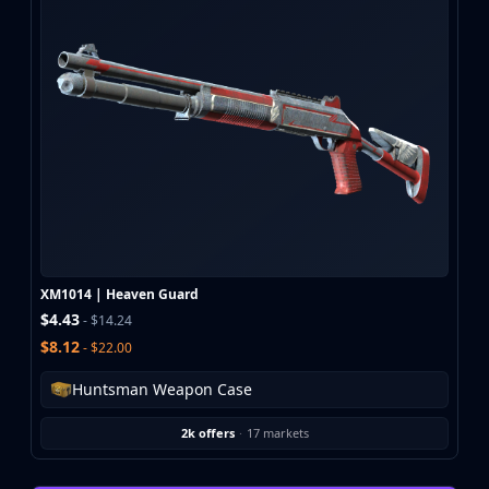
XM1014 | Heaven Guard
$4.43
- $14.24
$8.12
- $22.00
Huntsman Weapon Case
2k offers
·
17 markets