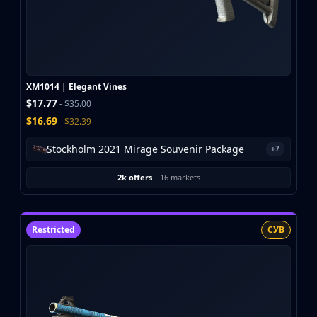
Buff163
Skinbaron
Skinswap
Tradeit
Waxpeer
XM1014 | Elegant Vines
Haloskins
$17.77
- $35.00
Lis-Skins
$16.69
- $32.39
Market.CSGO
White Market
Stockholm 2021 Mirage Souvenir Package
+7
Youpin
2k offers
·
16 markets
iTradeGG
Skinplace
UUSkins
Restricted
СУВ
SkinVault
Steam