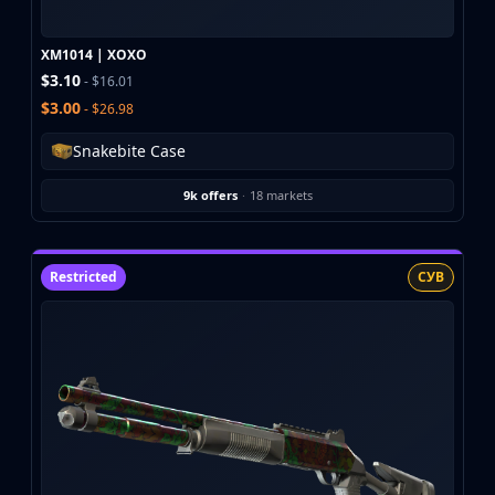
Investing
Trading
XM1014 | XOXO
Safe Trading
$3.10
- $16.01
Live Deals
$3.00
- $26.98
Markets
Compare
Snakebite Case
Blog
Community
9k offers
·
18 markets
Reviews
Cases
All cases
Restricted
СУВ
Collections
All collections
Markets
All markets
CS.Money
CSFloat
Skinport
DMarket