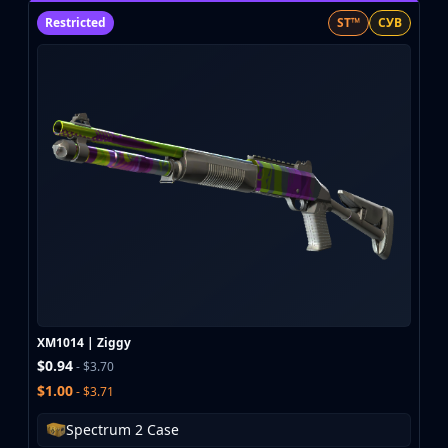
Restricted
ST™
СУВ
XM1014 | Ziggy
$0.94
- $3.70
$1.00
- $3.71
Spectrum 2 Case