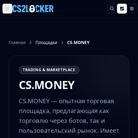
Поиск
М
Browse all CS2 categories
Weapons
Pistols
Rifles
Главная
Площадки
CS.MONEY
SMGs
Heavy
Knives
TRADING & MARKETPLACE
Gloves
Pistols
CS.MONEY
Glock-18
USP-S
CS.MONEY — опытная торговая
P2000
Dual Berettas
площадка, предлагающая как
P250
торговлю через ботов, так и
Tec-9
пользовательский рынок. Имеет
Five-SeveN