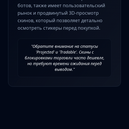
Investing
ботов, также имеет пользовательский
Trading
рынок и продвинутый 3D-просмотр
Safe Trading
скинов, который позволяет детально
Live Deals
осмотреть стикеры перед покупкой.
Markets
Compare
Blog
"Обратите внимание на статусы
Community
'Projected' и 'Tradable'. Скины с
блокировками торговли часто дешевле,
Reviews
но требуют времени ожидания перед
Cases
выводом."
All cases
Collections
All collections
Markets
All markets
CS.Money
CSFloat
Skinport
DMarket