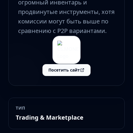
CZ75-Auto
огромный инвентарь и
Desert Eagle
продвинутые инструменты, хотя
R8 Revolver
комиссии могут быть выше по
Rifles
AK-47
сравнению с P2P вариантами.
AUG
AWP
FAMAS
G3SG1
Galil AR
Посетить сайт
M4A1-S
M4A4
SCAR-20
SG 553
SSG 08
SMGs
ТИП
MAC-10
Trading & Marketplace
MP5-SD
MP7