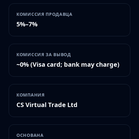
MP9
P90
КОМИССИЯ ПРОДАВЦА
PP-Bizon
5%–7%
UMP-45
Shotguns & Machineguns
MAG-7
Nova
КОМИССИЯ ЗА ВЫВОД
Sawed-Off
XM1014
~0% (Visa card; bank may charge)
M249
Negev
Knives
Bayonet
КОМПАНИЯ
Bowie Knife
CS Virtual Trade Ltd
Butterfly Knife
Classic Knife
Falchion Knife
Flip Knife
ОСНОВАНА
Gut Knife