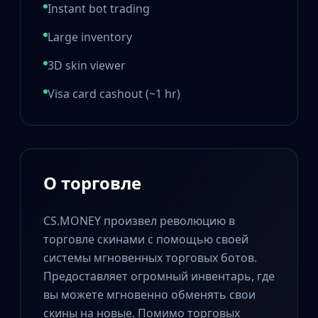
Hydra Gloves
Instant bot trading
Moto Gloves
Specialist Gloves
Large inventory
Sport Gloves
3D skin viewer
Items
Stickers
Visa card cashout (~1 hr)
Charms
Agents
Patches
Graffiti
Music Kits
О торговле
Souvenir Packages
Keychains
CS.MONEY произвел революцию в
Discover
торговле скинами с помощью своей
Best Skins
Trending
системы мгновенных торговых ботов.
Highlights
Предоставляет огромный инвентарь, где
For You
вы можете мгновенно обменять свои
Guides
скины на новые. Помимо торговых