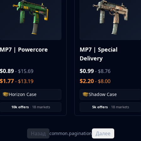
MP7 | Powercore
MP7 | Special
Delivery
$0.89
$0.99
- $15.69
- $8.76
$1.77
$2.20
- $13.19
- $8.00
Horizon Case
Shadow Case
10k offers
·
18 markets
5k offers
·
18 markets
Назад
Далее
common.pagination