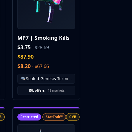
MP7 | Smoking Kills
$3.75
- $28.69
$87.90
$8.20
- $67.66
Sealed Genesis Terminal
15k offers
·
18 markets
В
Restricted
StatTrak™
СУВ