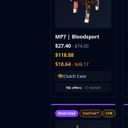
CZ75-Auto
Desert Eagle
R8 Revolver
Rifles
AK-47
MP7 | Bloodsport
AUG
AWP
$27.40
- $74.00
FAMAS
$118.88
G3SG1
$18.64
- $48.17
Galil AR
M4A1-S
Clutch Case
M4A4
SCAR-20
15k offers
·
17 markets
SG 553
SSG 08
SMGs
MAC-10
Restricted
StatTrak™
СУВ
MP5-SD
MP7