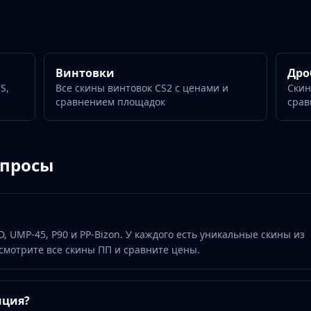
Винтовки
Дро
S,
Все скины винтовок CS2 с ценами и
Скин
сравнением площадок
срав
опросы
D, UMP-45, P90 и PP-Bizon. У каждого есть уникальные скины из
смотрите все скины ПП и сравните цены.
иция?