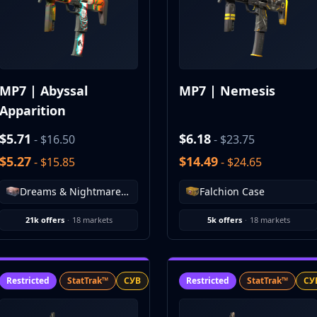
MP7 | Abyssal
MP7 | Nemesis
Apparition
$5.71
$6.18
- $16.50
- $23.75
$5.27
$14.49
- $15.85
- $24.65
Dreams & Nightmares Case
Falchion Case
21k offers
·
18 markets
5k offers
·
18 markets
Restricted
StatTrak™
СУВ
Restricted
StatTrak™
СУ