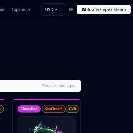
де
Торговля
USD
Войти через Steam
Показать фильтры
В
Classified
StatTrak™
СУВ