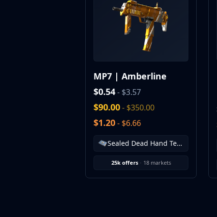
MP9
P90
PP-Bizon
UMP-45
Shotguns & Machineguns
MAG-7
MP7 | Amberline
Nova
Sawed-Off
$0.54
- $3.57
XM1014
$90.00
- $350.00
M249
$1.20
- $6.66
Negev
Knives
Sealed Dead Hand Terminal
Bayonet
Bowie Knife
25k offers
·
18 markets
Butterfly Knife
Classic Knife
Falchion Knife
Flip Knife