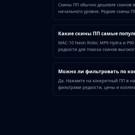
Hydra Gloves
Скины ПП обычно дешевле скинов в
Moto Gloves
начального уровня. Редкие скины ПП
Specialist Gloves
Sport Gloves
Items
Какие скины ПП самые попул
Stickers
MAC-10 Neon Rider, MP9 Hydra и P90
Charms
редкости для поиска скинов высоког
Agents
Patches
Graffiti
Можно ли фильтровать по ко
Music Kits
Да. Нажмите на конкретный ПП в н
Souvenir Packages
фильтрами редкости, цены и коллек
Keychains
Discover
Best Skins
Trending
Highlights
For You
Guides