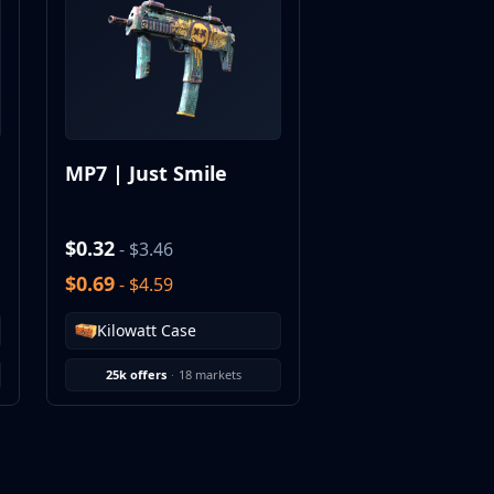
MP7 | Just Smile
$0.32
- $3.46
$0.69
- $4.59
Kilowatt Case
25k offers
·
18 markets