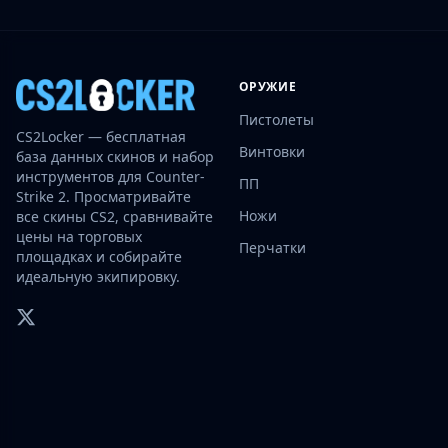
Investing
Trading
Safe Trading
ОРУЖИЕ
Live Deals
Markets
Пистолеты
CS2Locker — бесплатная
Compare
Винтовки
база данных скинов и набор
Blog
инструментов для Counter-
ПП
Community
Strike 2. Просматривайте
Reviews
Ножи
все скины CS2, сравнивайте
Cases
цены на торговых
Перчатки
площадках и собирайте
All cases
идеальную экипировку.
Collections
All collections
Markets
All markets
CS.Money
CSFloat
Skinport