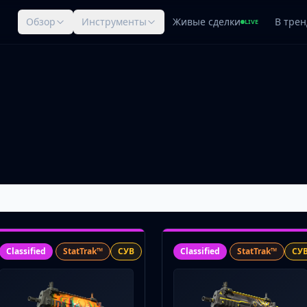
Обзор
Инструменты
Живые сделки
В трен
LIVE
Classified
StatTrak™
СУВ
Classified
StatTrak™
СУ