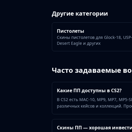
Gut Knife
Huntsman Knife
Другие категории
Karambit
Kukri Knife
M9 Bayonet
Пистолеты
Navaja Knife
Скины пистолетов для Glock-18, USP-
Nomad Knife
Desert Eagle и других
Paracord Knife
Shadow Daggers
Skeleton Knife
Часто задаваемые в
Stiletto Knife
Survival Knife
Talon Knife
Какие ПП доступны в CS2?
Ursus Knife
Gloves
В CS2 есть MAC-10, MP9, MP7, MP5-S
различных кейсов и коллекций. Про
Bloodhound Gloves
Broken Fang Gloves
Driver Gloves
Скины ПП — хорошая инвест
Hand Wraps