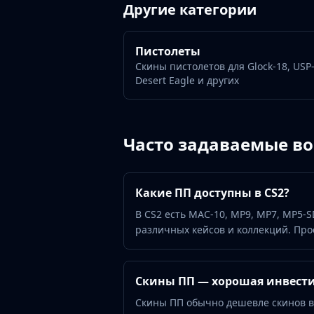
Gut Knife
Другие категории
Huntsman Knife
Karambit
Пистолеты
Kukri Knife
Скины пистолетов для Glock-18, USP-
M9 Bayonet
Desert Eagle и других
Navaja Knife
Nomad Knife
Paracord Knife
Shadow Daggers
Часто задаваемые в
Skeleton Knife
Stiletto Knife
Survival Knife
Какие ПП доступны в CS2?
Talon Knife
В CS2 есть MAC-10, MP9, MP7, MP5-S
Ursus Knife
различных кейсов и коллекций. Про
Gloves
Bloodhound Gloves
Broken Fang Gloves
Скины ПП — хорошая инвест
Driver Gloves
Скины ПП обычно дешевле скинов в
Hand Wraps