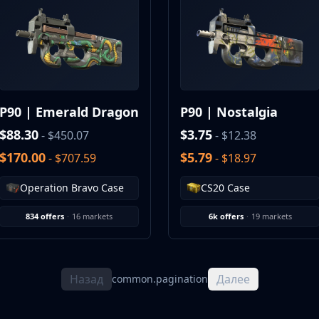
P90 | Emerald Dragon
P90 | Nostalgia
$88.30
$3.75
- $450.07
- $12.38
$170.00
$5.79
- $707.59
- $18.97
Operation Bravo Case
CS20 Case
834 offers
·
16 markets
6k offers
·
19 markets
Назад
Далее
common.pagination