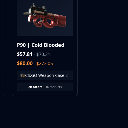
P90 | Cold Blooded
$57.81
- $70.21
$80.00
- $272.05
CS:GO Weapon Case 2
2k offers
·
16 markets