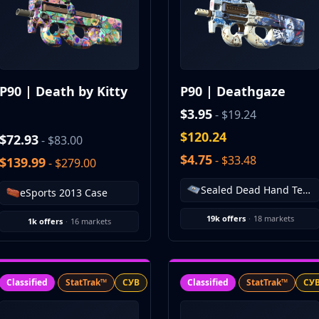
P90 | Death by Kitty
P90 | Deathgaze
$3.95
- $19.24
$120.24
$72.93
- $83.00
$4.75
- $33.48
$139.99
- $279.00
Sealed Dead Hand Terminal
eSports 2013 Case
19k offers
·
18 markets
1k offers
·
16 markets
Classified
StatTrak™
СУВ
Classified
StatTrak™
СУ