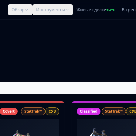
Обзор
Инструменты
Живые сделки
В трен
LIVE
Covert
StatTrak™
СУВ
Classified
StatTrak™
СУ