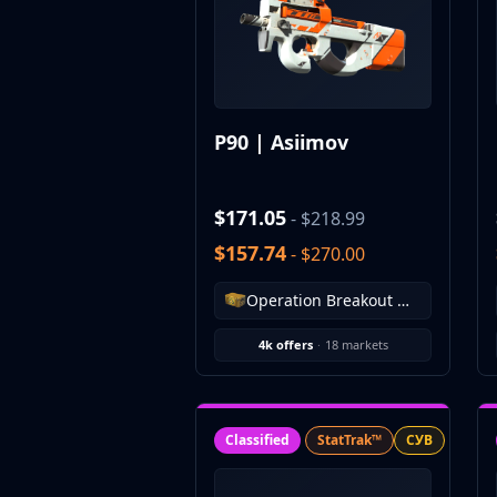
CZ75-Auto
Desert Eagle
R8 Revolver
Rifles
AK-47
P90 | Asiimov
AUG
AWP
FAMAS
$171.05
- $218.99
G3SG1
$157.74
Galil AR
- $270.00
M4A1-S
Operation Breakout Weapon Case
M4A4
SCAR-20
4k offers
·
18 markets
SG 553
SSG 08
SMGs
MAC-10
Classified
StatTrak™
СУВ
MP5-SD
MP7