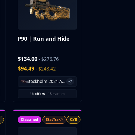
P90 | Run and Hide
$134.00
- $276.76
$94.49
- $248.42
Stockholm 2021 Ancient Souvenir Package
+7
1k offers
·
16 markets
В
Classified
StatTrak™
СУВ