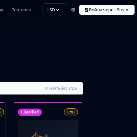
де
Торговля
USD
Войти через Steam
Показать фильтры
В
Classified
СУВ