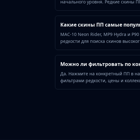
начального уровня. Редкие скины ПП
Hydra Gloves
Moto Gloves
Specialist Gloves
Какие скины ПП самые попул
Sport Gloves
Items
MAC-10 Neon Rider, MP9 Hydra и P90
Stickers
редкости для поиска скинов высоког
Charms
Agents
Patches
Можно ли фильтровать по ко
Graffiti
Да. Нажмите на конкретный ПП в н
Music Kits
фильтрами редкости, цены и коллек
Souvenir Packages
Keychains
Discover
Best Skins
Trending
Highlights
For You
Guides