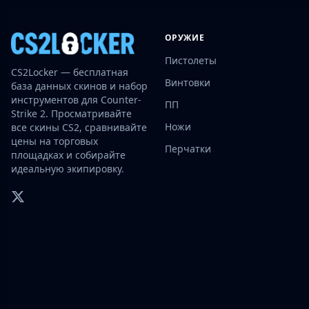
Investing
Trading
ОРУЖИЕ
Safe Trading
Пистолеты
Live Deals
CS2Locker — бесплатная
Markets
Винтовки
база данных скинов и набор
Compare
инструментов для Counter-
ПП
Blog
Strike 2. Просматривайте
Ножи
все скины CS2, сравнивайте
Community
цены на торговых
Reviews
Перчатки
площадках и собирайте
Cases
идеальную экипировку.
All cases
Collections
All collections
Markets
All markets
CS.Money
CSFloat
Skinport