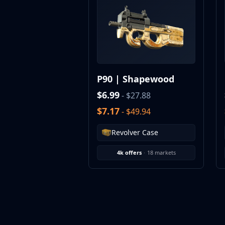
MP9
P90
PP-Bizon
UMP-45
Shotguns & Machineguns
MAG-7
P90 | Shapewood
Nova
Sawed-Off
$6.99
- $27.88
XM1014
$7.17
- $49.94
M249
Negev
Revolver Case
Knives
Bayonet
4k offers
·
18 markets
Bowie Knife
Butterfly Knife
Classic Knife
Falchion Knife
Flip Knife