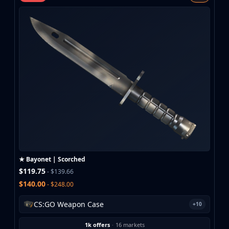
MP9
P90
PP-Bizon
UMP-45
Shotguns & Machineguns
MAG-7
Nova
Sawed-Off
XM1014
M249
Negev
Knives
Bayonet
★ Bayonet | Scorched
Bowie Knife
$119.75
- $139.66
Butterfly Knife
$140.00
- $248.00
Classic Knife
Falchion Knife
CS:GO Weapon Case
+10
Flip Knife
Gut Knife
1k offers
·
16 markets