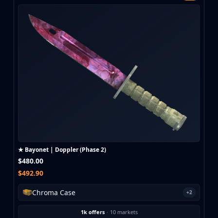
★ Bayonet | Doppler (Phase 2)
$480.00
$492.90
Chroma Case
+2
1k offers
·
10 markets