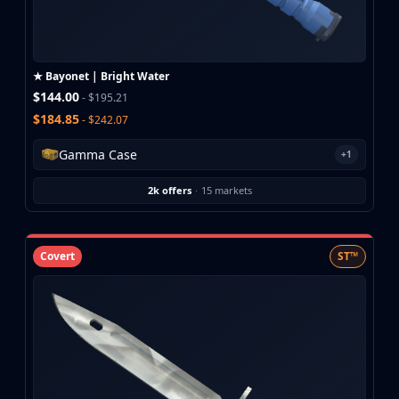
Buff163
Skinbaron
Skinswap
★ Bayonet | Bright Water
Tradeit
$144.00
- $195.21
Waxpeer
$184.85
- $242.07
Haloskins
Lis-Skins
Gamma Case
+1
Market.CSGO
White Market
2k offers
·
15 markets
Youpin
iTradeGG
Skinplace
Covert
ST™
UUSkins
SkinVault
Steam