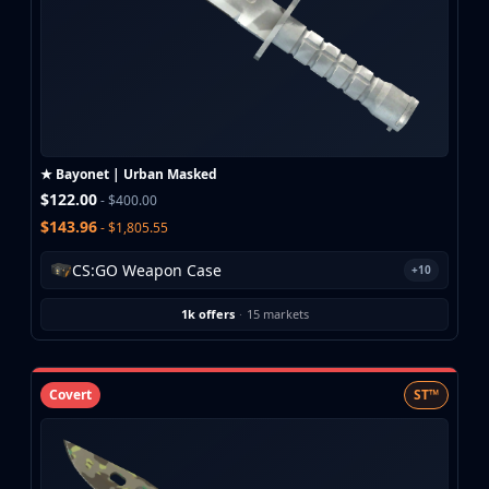
★ Bayonet | Urban Masked
$122.00
- $400.00
$143.96
- $1,805.55
CS:GO Weapon Case
+10
1k offers
·
15 markets
Covert
ST™