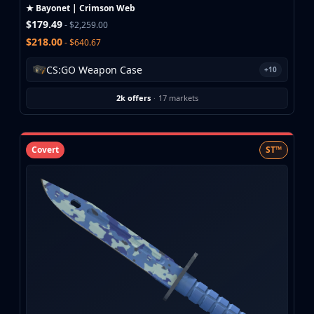
Investing
★ Bayonet | Crimson Web
Trading
$179.49
- $2,259.00
Safe Trading
$218.00
- $640.67
Live Deals
CS:GO Weapon Case
+10
Markets
Compare
2k offers
·
17 markets
Blog
Community
Reviews
Covert
ST™
Cases
All cases
Collections
All collections
Markets
All markets
CS.Money
CSFloat
Skinport
DMarket