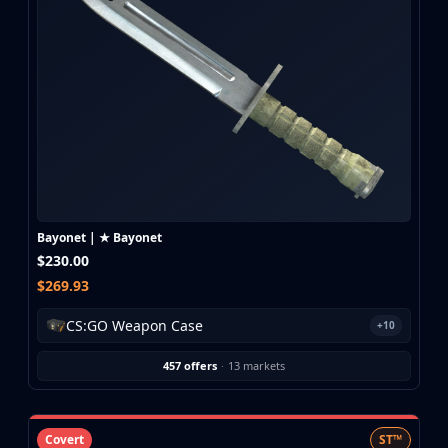
CZ75-Auto
Desert Eagle
R8 Revolver
Rifles
AK-47
AUG
AWP
FAMAS
G3SG1
Galil AR
Bayonet | ★ Bayonet
M4A1-S
$230.00
M4A4
$269.93
SCAR-20
SG 553
CS:GO Weapon Case
+10
SSG 08
SMGs
457 offers
·
13 markets
MAC-10
MP5-SD
MP7
Covert
ST™