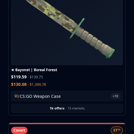
★ Bayonet | Boreal Forest
$119.59
- $139.75
$130.08
- $1,390.78
CS:GO Weapon Case
+10
1k offers
·
15 markets
Covert
ST™