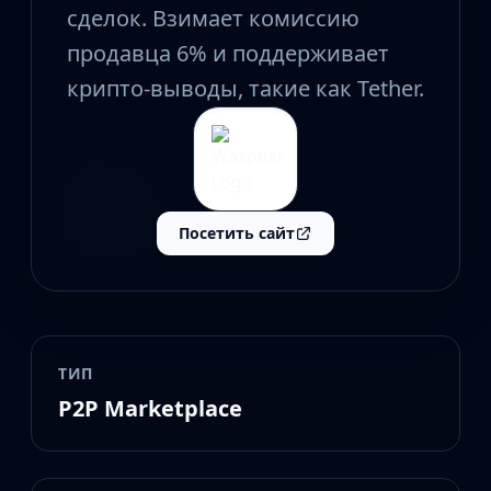
CZ75-Auto
сделок. Взимает комиссию
Desert Eagle
продавца 6% и поддерживает
R8 Revolver
Rifles
крипто-выводы, такие как Tether.
AK-47
AUG
AWP
FAMAS
G3SG1
Посетить сайт
Galil AR
M4A1-S
M4A4
SCAR-20
SG 553
SSG 08
ТИП
SMGs
P2P Marketplace
MAC-10
MP5-SD
MP7