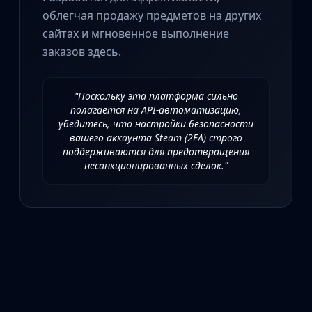
Investing
облегчая продажу предметов на других
Trading
сайтах и мгновенное выполнение
Safe Trading
заказов здесь.
Live Deals
Markets
Compare
"Поскольку эта платформа сильно
Blog
полагается на API-автоматизацию,
Community
убедитесь, что настройки безопасности
вашего аккаунта Steam (2FA) строго
Reviews
поддерживаются для предотвращения
Cases
несанкционированных сделок."
All cases
Collections
All collections
Markets
All markets
CS.Money
CSFloat
Skinport
DMarket