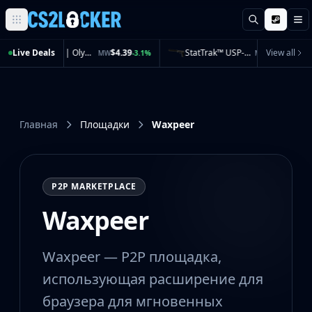
Поиск
М
Browse all CS2 categories
Live Deals
Zeus x27 | Olympus (Minimal Wear)
$4.39
StatTrak™ USP-S | Stainless (Minimal Wear)
View all
$37.87
MW
-3.1%
MW
-4.4
Weapons
Pistols
Rifles
SMGs
Главная
Площадки
Waxpeer
Heavy
Knives
Gloves
Pistols
P2P MARKETPLACE
Glock-18
Waxpeer
USP-S
P2000
Dual Berettas
Waxpeer — P2P площадка,
P250
использующая расширение для
Tec-9
Five-SeveN
браузера для мгновенных