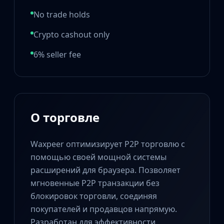
Hydra Gloves
Moto Gloves
No trade holds
Specialist Gloves
Crypto cashout only
Sport Gloves
Items
6% seller fee
Stickers
Charms
Agents
Patches
Graffiti
О торговле
Music Kits
Souvenir Packages
Waxpeer оптимизирует P2P торговлю с
Keychains
помощью своей мощной системы
Discover
Best Skins
расширений для браузера. Позволяет
Trending
мгновенные P2P транзакции без
Highlights
блокировок торговли, соединяя
For You
покупателей и продавцов напрямую.
Guides
Разработан для эффективности,