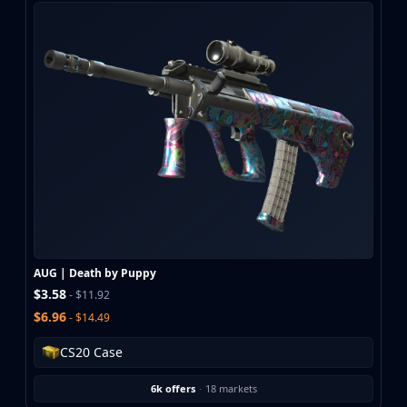
AUG | Death by Puppy
$3.58
- $11.92
$6.96
- $14.49
CS20 Case
6k offers
·
18 markets