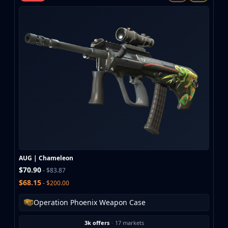
MP9
P90
PP-Bizon
UMP-45
Shotguns & Machineguns
MAG-7
Nova
Sawed-Off
XM1014
M249
Negev
Knives
Bayonet
AUG | Chameleon
Bowie Knife
$70.90
- $83.87
Butterfly Knife
$68.15
- $200.00
Classic Knife
Falchion Knife
Operation Phoenix Weapon Case
Flip Knife
3k offers
·
17 markets
Gut Knife