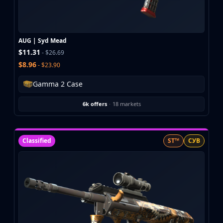
Buff163
Skinbaron
Skinswap
AUG | Syd Mead
Tradeit
$11.31
- $26.69
Waxpeer
$8.96
- $23.90
Haloskins
Lis-Skins
Gamma 2 Case
Market.CSGO
White Market
6k offers
·
18 markets
Youpin
iTradeGG
Skinplace
Classified
ST™
СУВ
UUSkins
SkinVault
Steam