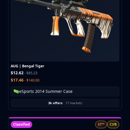
AUG | Bengal Tiger
$12.62
- $85.23
$17.46
- $140.00
eSports 2014 Summer Case
3k offers
·
17 markets
Classified
ST™
СУВ