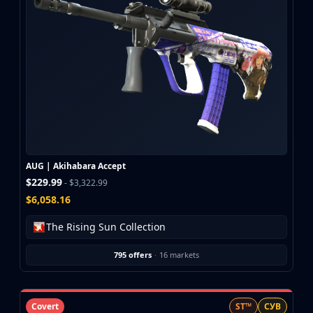
CZ75-Auto
Desert Eagle
R8 Revolver
Rifles
AK-47
AUG
AWP
FAMAS
G3SG1
Galil AR
AUG | Akihabara Accept
M4A1-S
$229.99
- $3,322.99
M4A4
$6,058.16
SCAR-20
SG 553
The Rising Sun Collection
SSG 08
SMGs
795 offers
·
16 markets
MAC-10
MP5-SD
MP7
Covert
ST™
СУВ