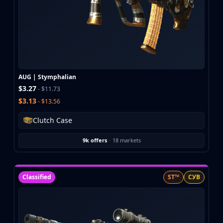
AUG | Stymphalian
$3.27
- $11.73
$3.13
- $13.56
Clutch Case
9k offers
·
18 markets
Classified
ST™
СУВ