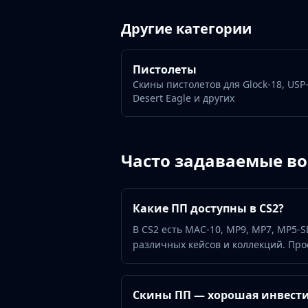
Gut Knife
Huntsman Knife
Другие категории
Karambit
Kukri Knife
M9 Bayonet
Пистолеты
Navaja Knife
Скины пистолетов для Glock-18, USP-
Desert Eagle и других
Nomad Knife
Paracord Knife
Shadow Daggers
Skeleton Knife
Часто задаваемые в
Stiletto Knife
Survival Knife
Talon Knife
Какие ПП доступны в CS2?
Ursus Knife
В CS2 есть MAC-10, MP9, MP7, MP5-S
Gloves
различных кейсов и коллекций. Про
Bloodhound Gloves
Broken Fang Gloves
Driver Gloves
Скины ПП — хорошая инвест
Hand Wraps