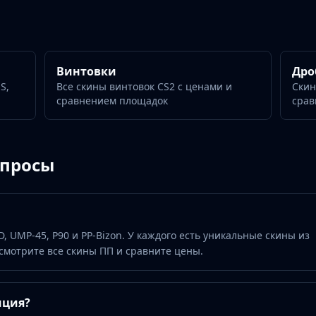
Винтовки
Дро
S,
Все скины винтовок CS2 с ценами и
Скин
сравнением площадок
срав
опросы
D, UMP-45, P90 и PP-Bizon. У каждого есть уникальные скины из
смотрите все скины ПП и сравните цены.
иция?