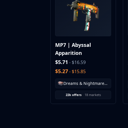
MP9
P90
PP-Bizon
UMP-45
Shotguns & Machineguns
MAG-7
MP7 | Abyssal
Nova
Apparition
Sawed-Off
XM1014
$5.71
- $16.59
M249
$5.27
- $15.85
Negev
Knives
Dreams & Nightmares Case
Bayonet
Bowie Knife
22k offers
·
18 markets
Butterfly Knife
Classic Knife
Falchion Knife
Flip Knife