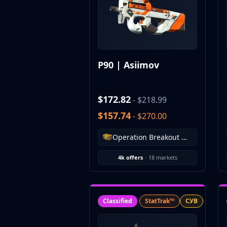
CZ75-Auto
Desert Eagle
R8 Revolver
Rifles
AK-47
P90 | Asiimov
AUG
AWP
FAMAS
$172.82
- $218.99
G3SG1
$157.74
Galil AR
- $270.00
M4A1-S
Operation Breakout Weapon Case
M4A4
SCAR-20
4k offers
·
18 markets
SG 553
SSG 08
SMGs
MAC-10
Classified
StatTrak™
СУВ
MP5-SD
MP7