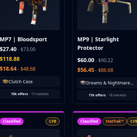
MP7 | Bloodsport
MP9 | Starlight
Protector
$27.40
- $73.00
$118.88
$60.00
- $90.22
$18.64
- $48.68
$56.45
- $86.68
Clutch Case
Dreams & Nightmares Case
15k offers
·
17 markets
11k offers
·
18 markets
Classified
СУВ
Classified
StatTrak™
СУ