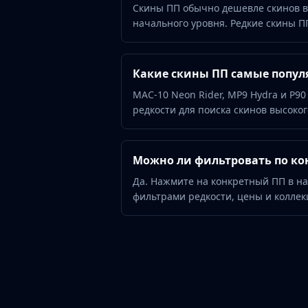
Hydra Gloves
Скины ПП обычно дешевле скинов в
Moto Gloves
начального уровня. Редкие скины ПП
Specialist Gloves
Sport Gloves
Items
Какие скины ПП самые попул
Stickers
MAC-10 Neon Rider, MP9 Hydra и P90
Charms
редкости для поиска скинов высоког
Agents
Patches
Graffiti
Можно ли фильтровать по ко
Music Kits
Да. Нажмите на конкретный ПП в н
Souvenir Packages
фильтрами редкости, цены и коллек
Keychains
Discover
Best Skins
Trending
Highlights
For You
Guides