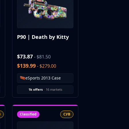
P90 | Death by Kitty
$73.87
- $81.50
$139.99
- $279.00
eSports 2013 Case
1k offers
·
16 markets
В
Classified
СУВ