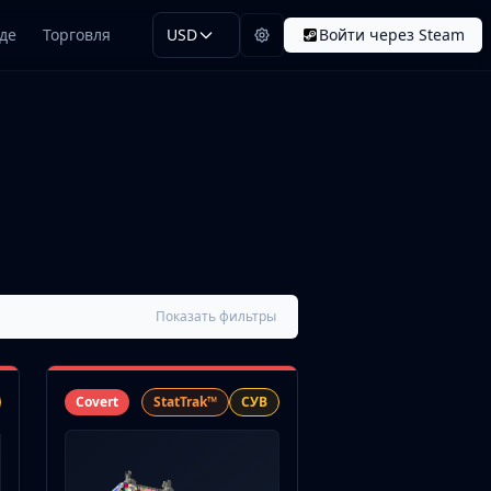
де
Торговля
USD
Войти через Steam
Показать фильтры
Covert
StatTrak™
СУВ