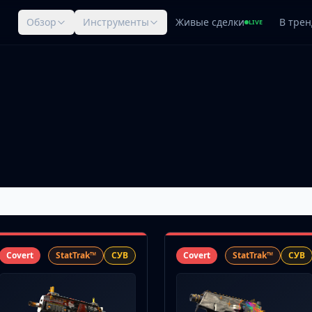
Обзор
Инструменты
Живые сделки
В трен
LIVE
Covert
StatTrak™
СУВ
Covert
StatTrak™
СУВ