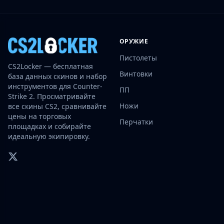
Investing
Trading
Safe Trading
ОРУЖИЕ
Live Deals
Markets
Пистолеты
CS2Locker — бесплатная
Compare
Винтовки
база данных скинов и набор
Blog
инструментов для Counter-
ПП
Community
Strike 2. Просматривайте
Reviews
Ножи
все скины CS2, сравнивайте
цены на торговых
Cases
Перчатки
площадках и собирайте
All cases
идеальную экипировку.
Collections
All collections
Markets
All markets
CS.Money
CSFloat
Skinport