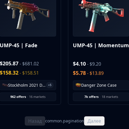
UMP-45 | Fade
UMP-45 | Momentum
$205.87
$4.10
- $681.02
- $9.20
$158.32
$5.78
- $158.51
- $13.89
Stockholm 2021 Dust II Souvenir Package
Danger Zone Case
+5
962 offers
·
16 markets
7k offers
·
18 markets
Назад
Далее
common.pagination