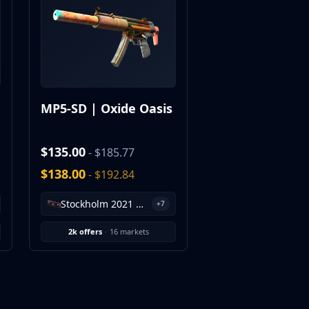
MP5-SD | Oxide Oasis
$135.00
- $185.77
$138.00
- $192.84
Stockholm 2021 Mirage Souvenir Package
+7
2k offers
·
16 markets