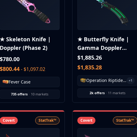
★ Skeleton Knife |
★ Butterfly Knife |
Doppler (Phase 2)
Gamma Doppler
(Phase 1)
$1,885.26
$780.00
$1,835.28
$800.44
- $1,097.02
Operation Riptide Case
+1
Fever Case
2k offers
·
11 markets
735 offers
·
10 markets
Covert
StatTrak™
Covert
StatTrak™