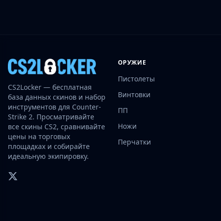
Investing
Trading
Safe Trading
Live Deals
Markets
ОРУЖИЕ
Compare
Пистолеты
Blog
CS2Locker — бесплатная
Community
Винтовки
база данных скинов и набор
Reviews
инструментов для Counter-
ПП
Cases
Strike 2. Просматривайте
Ножи
все скины CS2, сравнивайте
All cases
цены на торговых
Collections
Перчатки
площадках и собирайте
All collections
идеальную экипировку.
Markets
All markets
CS.Money
CSFloat
Skinport