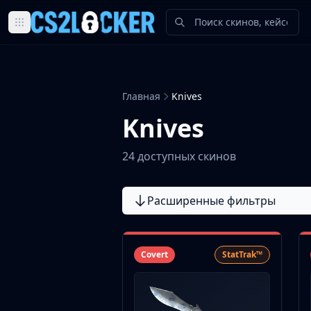
Browse all CS2 categories
Weapons
Pistols
Главная
Knives
Rifles
SMGs
Knives
Heavy
Knives
24 доступных скинов
Gloves
Pistols
Расширенные фильтры
Glock-18
USP-S
P2000
Dual Berettas
Covert
StatTrak™
P250
Tec-9
Five-SeveN