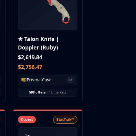
★ Talon Knife |
Doppler (Ruby)
$2,619.84
$2,756.47
Prisma Case
+1
598 offers
·
12 markets
Covert
StatTrak™