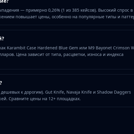
гие?
адения — примерно 0,26% (1 из 385 кейсов). Высокий спрос в
ением повышает цены, особенно на популярные типы и патте
й?
как Karambit Case Hardened Blue Gem или M9 Bayonet Crimson 
лларов. Цена зависит от типа, расцветки, износа и индекса
?
 дешевых к дорогим). Gut Knife, Navaja Knife и Shadow Daggers
й. Сравните цены на 12+ площадках.