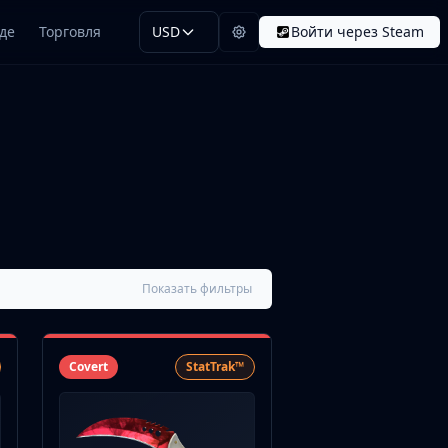
де
Торговля
USD
Войти через Steam
Показать фильтры
Covert
StatTrak™