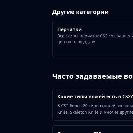
Gut Knife
Huntsman Knife
Другие категории
Karambit
Kukri Knife
M9 Bayonet
Перчатки
Все скины перчаток CS2 со сравнен
Navaja Knife
цен на площадках
Nomad Knife
Paracord Knife
Shadow Daggers
Skeleton Knife
Stiletto Knife
Часто задаваемые в
Survival Knife
Talon Knife
Ursus Knife
Какие типы ножей есть в CS2?
Gloves
В CS2 более 20 типов ножей, включая 
Bloodhound Gloves
Knife, Skeleton Knife и многие дру
Broken Fang Gloves
Driver Gloves
Hand Wraps