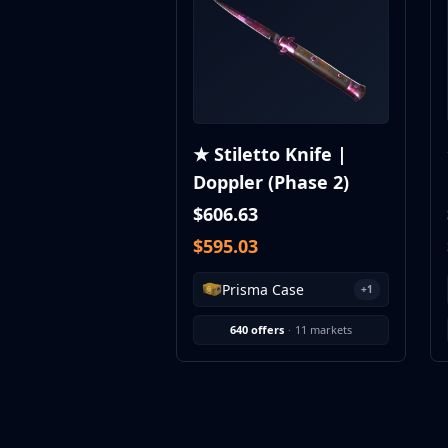
MP9
P90
PP-Bizon
UMP-45
Shotguns & Machineguns
MAG-7
★ Stiletto Knife |
Nova
Doppler (Phase 2)
Sawed-Off
XM1014
$606.63
M249
$595.03
Negev
Knives
Prisma Case
+1
Bayonet
Bowie Knife
640 offers
·
11 markets
Butterfly Knife
Classic Knife
Falchion Knife
Flip Knife