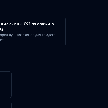
шие скины CS2 по оружию
6)
орки лучших скинов для каждого
жия