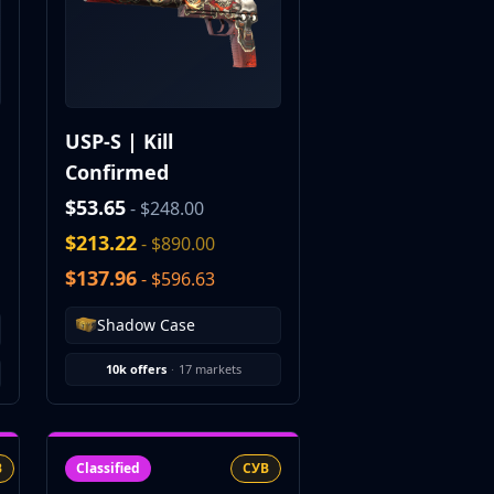
USP-S | Kill
Confirmed
$53.65
- $248.00
$213.22
- $890.00
$137.96
- $596.63
Shadow Case
10k offers
·
17 markets
В
Classified
СУВ