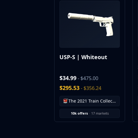
MP9
P90
PP-Bizon
UMP-45
Shotguns & Machineguns
MAG-7
Nova
USP-S | Whiteout
Sawed-Off
XM1014
M249
$34.99
- $475.00
Negev
Knives
$295.53
- $356.24
Bayonet
The 2021 Train Collection
Bowie Knife
Butterfly Knife
10k offers
·
17 markets
Classic Knife
Falchion Knife
Flip Knife