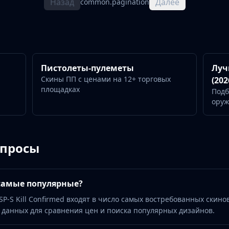
Назад
Далее
common.pagination
Пистолеты-пулеметы
Луч
Скины ПП с ценами на 12+ торговых
(202
площадках
Подб
ору
опросы
 самые популярные?
 USP-S Kill Confirmed входят в число самых востребованных скино
 данных для сравнения цен и поиска популярных дизайнов.