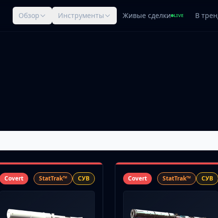
Обзор
Инструменты
Живые сделки
В трен
LIVE
Covert
StatTrak™
СУВ
Covert
StatTrak™
СУВ