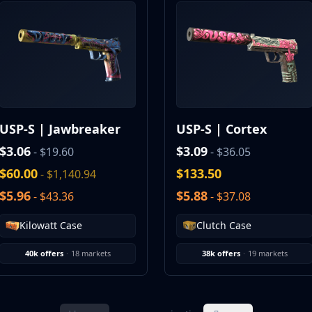
USP-S | Jawbreaker
USP-S | Cortex
$3.06
$3.09
- $19.60
- $36.05
$60.00
$133.50
- $1,140.94
$5.96
$5.88
- $43.36
- $37.08
Kilowatt Case
Clutch Case
40k offers
·
18 markets
38k offers
·
19 markets