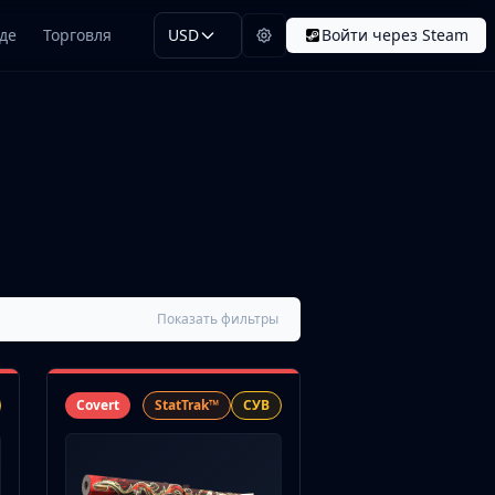
де
Торговля
USD
Войти через Steam
Показать фильтры
Covert
StatTrak™
СУВ