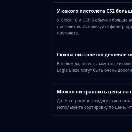
Hydra Gloves
Moto Gloves
У какого пистолета CS2 больш
Specialist Gloves
У Glock-18 и USP-S обычно больше в
Sport Gloves
пистолетов. Используйте фильтр ор
Items
пистолета.
Stickers
Charms
Agents
Скины пистолетов дешевле с
Patches
В целом да, но есть заметные исклю
Graffiti
Eagle Blaze могут быть очень дорог
Music Kits
Souvenir Packages
Keychains
Можно ли сравнить цены на 
Discover
Да. На странице каждого скина пок
Best Skins
Используйте сортировку по цене, ч
Trending
Highlights
For You
Guides