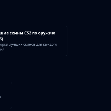
шие скины CS2 по оружию
6)
орки лучших скинов для каждого
жия
в