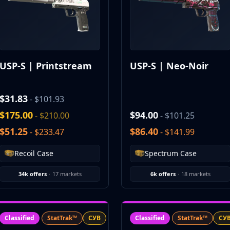
USP-S | Printstream
USP-S | Neo-Noir
$31.83
- $101.93
$175.00
$94.00
- $210.00
- $101.25
$51.25
$86.40
- $233.47
- $141.99
Recoil Case
Spectrum Case
34k offers
·
17 markets
6k offers
·
18 markets
Classified
StatTrak™
СУВ
Classified
StatTrak™
СУ