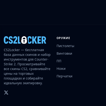
Investing
Trading
Safe Trading
Live Deals
Markets
Compare
Blog
ОРУЖИЕ
Community
Пистолеты
Reviews
CS2Locker — бесплатная
Винтовки
база данных скинов и набор
Cases
инструментов для Counter-
All cases
ПП
Strike 2. Просматривайте
Collections
Ножи
все скины CS2, сравнивайте
All collections
цены на торговых
Перчатки
Markets
площадках и собирайте
идеальную экипировку.
All markets
CS.Money
CSFloat
Skinport