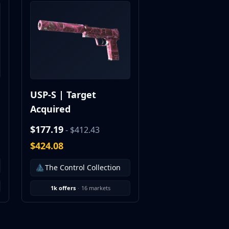
USP-S | Target
Acquired
$177.19
- $412.43
$424.08
The Control Collection
1k offers
·
16 markets