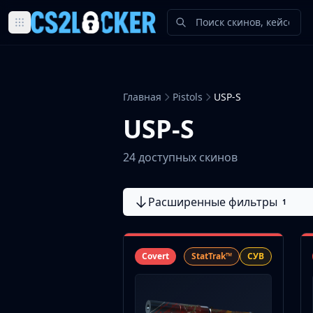
Browse all CS2 categories
Weapons
Pistols
Главная
Pistols
USP-S
Rifles
SMGs
USP-S
Heavy
Knives
24 доступных скинов
Gloves
Pistols
Расширенные фильтры
Glock-18
1
USP-S
P2000
Dual Berettas
Covert
StatTrak™
СУВ
P250
Tec-9
Five-SeveN