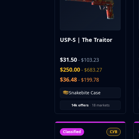
CZ75-Auto
Desert Eagle
R8 Revolver
Rifles
AK-47
USP-S | The Traitor
AUG
AWP
FAMAS
$31.50
- $103.23
G3SG1
$250.00
- $683.27
Galil AR
M4A1-S
$36.48
- $199.78
M4A4
SCAR-20
Snakebite Case
SG 553
14k offers
·
18 markets
SSG 08
SMGs
MAC-10
MP5-SD
Classified
СУВ
MP7