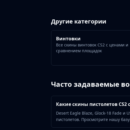
Gut Knife
Huntsman Knife
Karambit
Другие категории
Kukri Knife
M9 Bayonet
Navaja Knife
Винтовки
Nomad Knife
Все скины винтовок CS2 с ценами и
Paracord Knife
сравнением площадок
Shadow Daggers
Skeleton Knife
Stiletto Knife
Survival Knife
Часто задаваемые в
Talon Knife
Ursus Knife
Gloves
Какие скины пистолетов CS2
Bloodhound Gloves
Broken Fang Gloves
Desert Eagle Blaze, Glock-18 Fade и
Driver Gloves
пистолетов. Просмотрите нашу базу
Hand Wraps