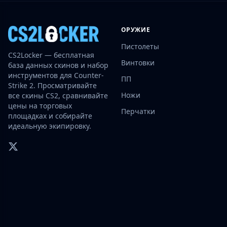
Investing
Trading
ОРУЖИЕ
Safe Trading
Live Deals
Пистолеты
CS2Locker — бесплатная
Markets
Винтовки
база данных скинов и набор
Compare
инструментов для Counter-
ПП
Blog
Strike 2. Просматривайте
Community
Ножи
все скины CS2, сравнивайте
цены на торговых
Reviews
Перчатки
площадках и собирайте
Cases
идеальную экипировку.
All cases
Collections
All collections
Markets
All markets
CS.Money
CSFloat
Skinport