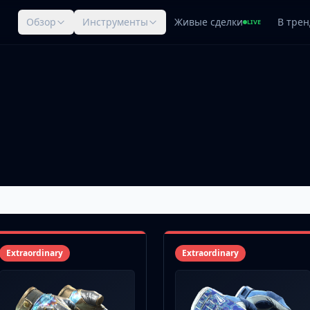
Обзор
Инструменты
Живые сделки
В трен
LIVE
Extraordinary
Extraordinary