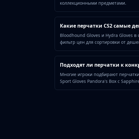
Hydra Gloves
коллекционными предметами.
Moto Gloves
Specialist Gloves
Sport Gloves
Какие перчатки CS2 самые д
Items
Bloodhound Gloves и Hydra Gloves в
Stickers
фильтр цен для сортировки от деше
Charms
Agents
Patches
Подходят ли перчатки к кон
Graffiti
Многие игроки подбирают перчатки
Music Kits
Sport Gloves Pandora's Box с Sapphir
Souvenir Packages
Keychains
Discover
Best Skins
Trending
Highlights
For You
Guides