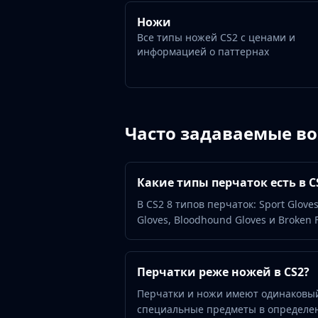
Gut Knife
Huntsman Knife
Ножи
Karambit
Все типы ножей CS2 с ценами и
информацией о паттернах
Kukri Knife
M9 Bayonet
Navaja Knife
Nomad Knife
Paracord Knife
Часто задаваемые в
Shadow Daggers
Skeleton Knife
Stiletto Knife
Какие типы перчаток есть в C
Survival Knife
В CS2 8 типов перчаток: Sport Gloves,
Talon Knife
Gloves, Bloodhound Gloves и Broken
Ursus Knife
Gloves
Bloodhound Gloves
Перчатки реже ножей в CS2?
Broken Fang Gloves
Driver Gloves
Перчатки и ножи имеют одинаковы
Hand Wraps
специальные предметы в определен