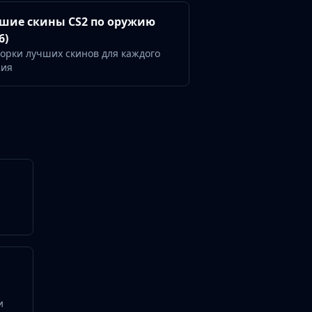
шие скины CS2 по оружию
6)
орки лучших скинов для каждого
жия
и