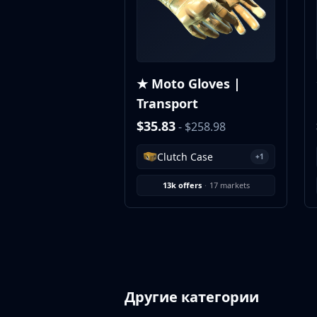
MP9
P90
PP-Bizon
UMP-45
Shotguns & Machineguns
★ Moto Gloves |
MAG-7
Transport
Nova
$35.83
- $258.98
Sawed-Off
XM1014
Clutch Case
+1
M249
Negev
13k offers
·
17 markets
Knives
Bayonet
Bowie Knife
Butterfly Knife
Classic Knife
Falchion Knife
Другие категории
Flip Knife