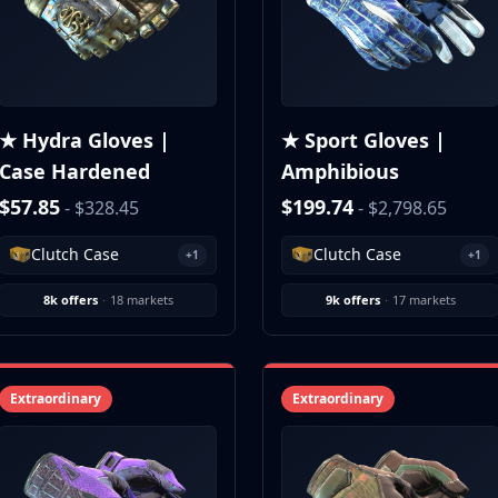
★ Hydra Gloves |
★ Sport Gloves |
Case Hardened
Amphibious
$57.85
$199.74
- $328.45
- $2,798.65
Clutch Case
Clutch Case
+1
+1
8k offers
·
18 markets
9k offers
·
17 markets
Extraordinary
Extraordinary