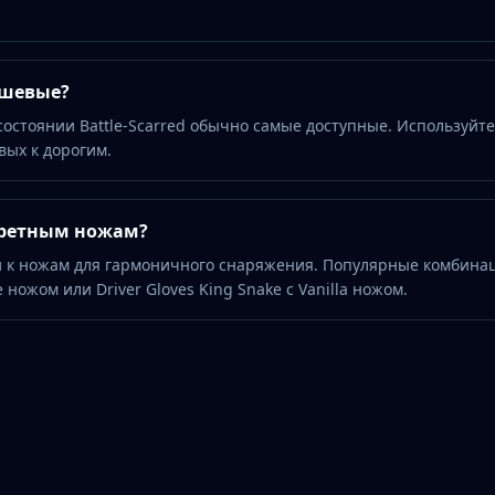
ешевые?
 состоянии Battle-Scarred обычно самые доступные. Используйте
вых к дорогим.
кретным ножам?
 к ножам для гармоничного снаряжения. Популярные комбина
e ножом или Driver Gloves King Snake с Vanilla ножом.