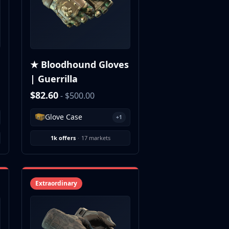
★ Bloodhound Gloves
| Guerrilla
$82.60
- $500.00
Glove Case
+1
1k offers
·
17 markets
Extraordinary