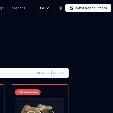
де
Торговля
USD
Войти через Steam
Показать фильтры
Extraordinary