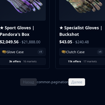
★ Sport Gloves |
★ Specialist Gloves |
Pandora's Box
Buckshot
$2,049.56
$43.05
- $21,888.00
- $240.48
Glove Case
Clutch Case
+1
+1
3k offers
·
16 markets
11k offers
·
17 markets
Назад
Далее
common.pagination