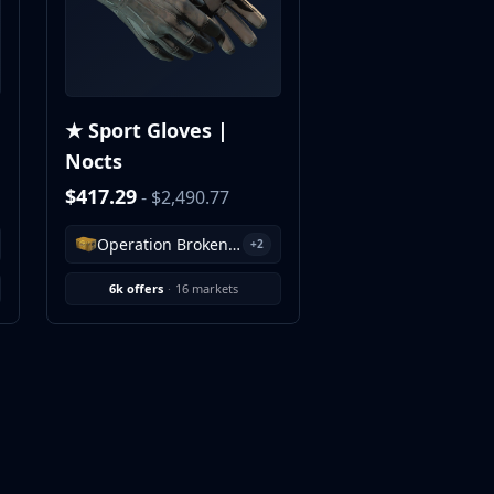
★ Sport Gloves |
Nocts
$417.29
- $2,490.77
Operation Broken Fang Case
+2
6k offers
·
16 markets