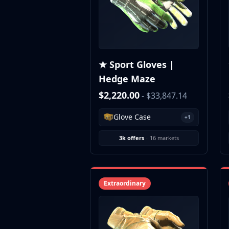
CZ75-Auto
Desert Eagle
R8 Revolver
Rifles
AK-47
★ Sport Gloves |
AUG
Hedge Maze
AWP
FAMAS
$2,220.00
- $33,847.14
G3SG1
Galil AR
Glove Case
+1
M4A1-S
3k offers
·
16 markets
M4A4
SCAR-20
SG 553
SSG 08
Extraordinary
SMGs
MAC-10
MP5-SD
MP7