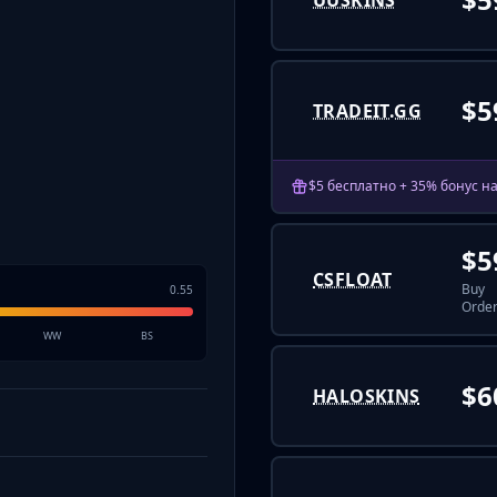
UUSKINS
$5
TRADEIT.GG
$5 бесплатно + 35% бонус н
$5
CSFLOAT
Buy
0.55
Order
WW
BS
$6
HALOSKINS