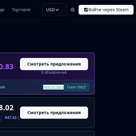
де
Торговля
USD
Войти через Steam
Смотреть предложения
0.83
8 объявлений
sale
How to claim
Claim 10$
8.02
Смотреть предложения
$47.43
(3)
: