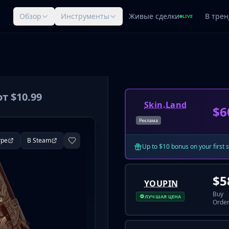
Обзор
Инструменты
Живые сделки
В трен
LIVE
от $10.99
Skin.Land
$6
Реклама
гре
В Steam
Up to $10 bonus on your first 
$5
YOUPIN
Buy
ЛУЧШАЯ ЦЕНА
Order