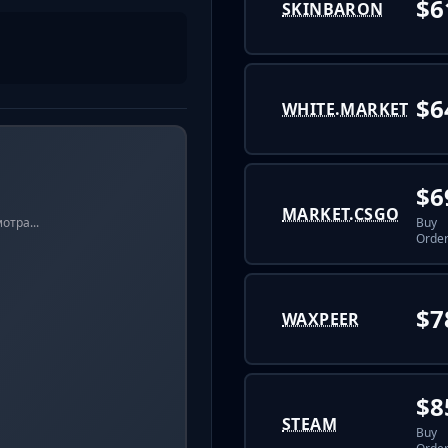
$6
SKINBARON
$6
WHITE.MARKET
$6
MARKET.CSGO
Buy
отра...
Order
$7
WAXPEER
$8
STEAM
Buy