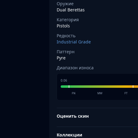
Оружие
MP9
Dual Berettas
P90
Категория
PP-Bizon
Pistols
UMP-45
Shotguns & Machineguns
Редкость
Industrial Grade
MAG-7
Nova
Паттерн
Sawed-Off
Pyre
XM1014
Диапазон износа
M249
Negev
0.06
Knives
Bayonet
FN
MW
FT
Bowie Knife
Butterfly Knife
Оценить скин
Classic Knife
Falchion Knife
Flip Knife
Коллекции