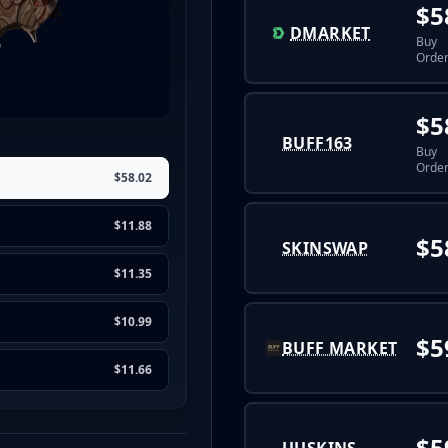
$5
DMARKET
Buy
Order
$5
BUFF163
Buy
Order
$58.02
$11.88
$5
SKINSWAP
$11.35
$10.99
$5
BUFF MARKET
$11.66
$5