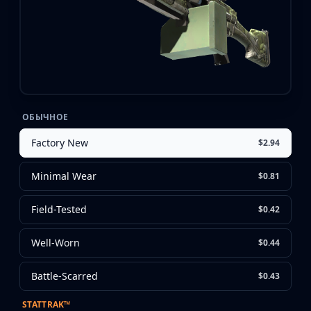
CZ75-Auto
Desert Eagle
R8 Revolver
Rifles
AK-47
AUG
AWP
FAMAS
ОБЫЧНОЕ
G3SG1
Factory New
$2.94
Galil AR
M4A1-S
Minimal Wear
$0.81
M4A4
SCAR-20
Field-Tested
$0.42
SG 553
SSG 08
Well-Worn
$0.44
SMGs
MAC-10
Battle-Scarred
$0.43
MP5-SD
MP7
STATTRAK™