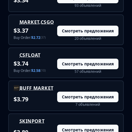
$3.34
Buff163
93 объявлений
Skinbaron
Skinswap
MARKET.CSGO
Tradeit
$3.37
Смотреть предложения
Waxpeer
Buy Order:
$2.72
(37)
20 объявлений
Haloskins
Lis-Skins
CSFLOAT
Market.CSGO
White Market
$3.74
Смотреть предложения
Youpin
Buy Order:
$2.58
(10)
57 объявлений
iTradeGG
Skinplace
BUFF MARKET
UUSkins
Смотреть предложения
SkinVault
$3.79
Steam
7 объявлений
SKINPORT
Смотреть предложения