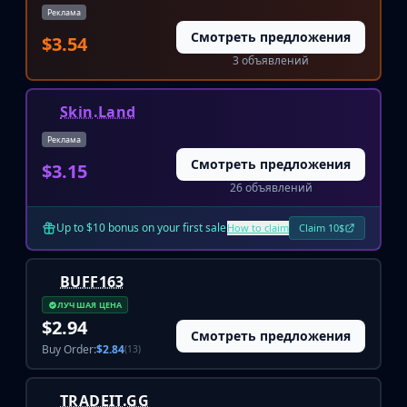
Реклама
Huntsman Knife
Смотреть предложения
Karambit
$3.54
Kukri Knife
3 объявлений
M9 Bayonet
Navaja Knife
Skin.Land
Nomad Knife
Реклама
Paracord Knife
Смотреть предложения
$3.15
Shadow Daggers
26 объявлений
Skeleton Knife
Stiletto Knife
Up to $10 bonus on your first sale
How to claim
Claim 10$
Survival Knife
Talon Knife
Ursus Knife
BUFF163
Gloves
ЛУЧШАЯ ЦЕНА
Bloodhound Gloves
$2.94
Смотреть предложения
Broken Fang Gloves
Buy Order:
$2.84
(13)
Driver Gloves
Hand Wraps
TRADEIT.GG