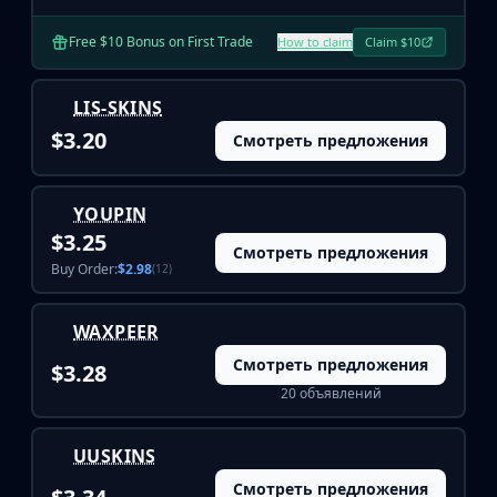
Investing
Trading
Free $10 Bonus on First Trade
How to claim
Claim $10
Safe Trading
Live Deals
LIS-SKINS
Markets
$3.20
Смотреть предложения
Compare
Blog
Community
YOUPIN
Reviews
$3.25
Cases
Смотреть предложения
Buy Order:
$2.98
(12)
All cases
Collections
WAXPEER
All collections
Markets
Смотреть предложения
$3.28
All markets
20 объявлений
CS.Money
CSFloat
UUSKINS
Skinport
Смотреть предложения
DMarket