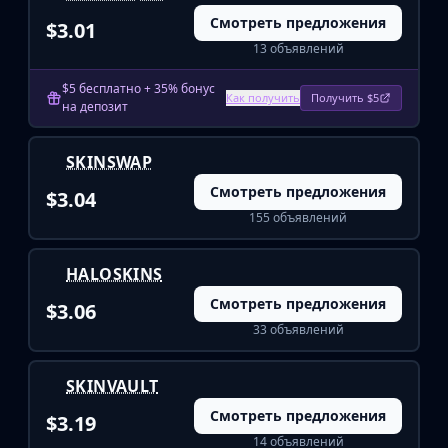
Hydra Gloves
Смотреть предложения
Moto Gloves
$3.01
13 объявлений
Specialist Gloves
Sport Gloves
$5 бесплатно + 35% бонус
Items
Как получить
Получить $5
на депозит
Stickers
Charms
SKINSWAP
Agents
Смотреть предложения
Patches
$3.04
Graffiti
155 объявлений
Music Kits
Souvenir Packages
HALOSKINS
Keychains
Смотреть предложения
$3.06
Discover
33 объявлений
Best Skins
Trending
SKINVAULT
Highlights
For You
Смотреть предложения
$3.19
Guides
14 объявлений