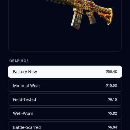
CZ75-Auto
Desert Eagle
R8 Revolver
Rifles
AK-47
AUG
AWP
FAMAS
G3SG1
ОБЫЧНОЕ
Galil AR
M4A1-S
Factory New
$50.48
M4A4
SCAR-20
Minimal Wear
$15.53
SG 553
SSG 08
Field-Tested
$6.15
SMGs
MAC-10
Well-Worn
$5.82
MP5-SD
MP7
Battle-Scarred
$6.04