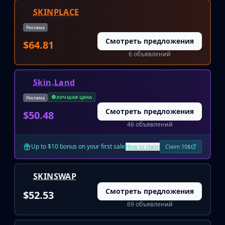
Huntsman Knife
SKINPLACE
Karambit
Реклама
Kukri Knife
Смотреть предложения
$64.81
M9 Bayonet
6 объявлений
Navaja Knife
Nomad Knife
Paracord Knife
Skin.Land
Shadow Daggers
ЛУЧШАЯ ЦЕНА
Реклама
Skeleton Knife
Смотреть предложения
$50.48
Stiletto Knife
46 объявлений
Survival Knife
Talon Knife
Up to $10 bonus on your first sale
How to claim
Claim 10$
Ursus Knife
Gloves
SKINSWAP
Bloodhound Gloves
Broken Fang Gloves
Смотреть предложения
$52.53
Driver Gloves
69 объявлений
Hand Wraps