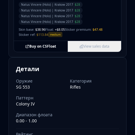
Natus Vincere (Holo) | Krakow 2017
$28
Natus Vincere (Holo) | Krakow 2017
$28
Natus Vincere (Holo) | Krakow 2017
$28
Natus Vincere (Holo) | Krakow 2017
$28
Skin base:
$38.96
Float:
+$8.05
Sticker premium:
$47.48
Sticker ref:
$113.84
medium
Buy on CSFloat
View sales data
Детали
Оружие
Категория
SG 553
Rifles
Паттерн
Colony IV
Диапазон флоата
0.00 - 1.00
Рейтинг