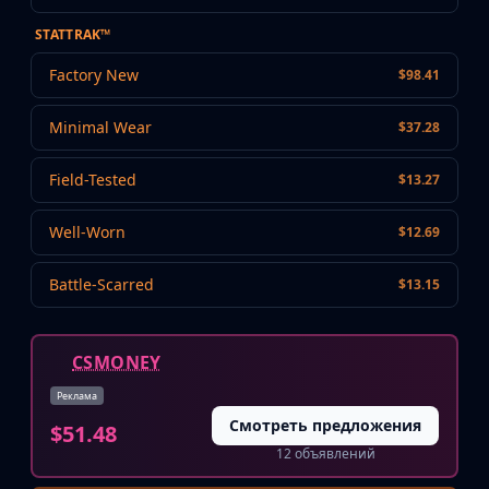
MP9
STATTRAK™
P90
PP-Bizon
Factory New
$98.41
UMP-45
Shotguns & Machineguns
Minimal Wear
$37.28
MAG-7
Nova
Field-Tested
$13.27
Sawed-Off
XM1014
Well-Worn
$12.69
M249
Negev
Battle-Scarred
$13.15
Knives
Bayonet
Bowie Knife
CSMONEY
Butterfly Knife
Реклама
Classic Knife
Смотреть предложения
Falchion Knife
$51.48
12 объявлений
Flip Knife
Gut Knife