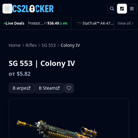
Поиск
М
Browse all CS2 categories
Live Deals
USP-S | Printstream (Field-Tested)
$36.49
StatTrak™ AK-47 | Legion of Anubis (Minimal Wear)
View all
$43.43
%
FT
-3.4%
MW
-3.
Weapons
Pistols
Rifles
Home
Rifles
SG 553
Colony IV
SMGs
Heavy
SG 553 | Colony IV
Knives
Gloves
от $5.82
Pistols
Glock-18
В игре
В Steam
USP-S
P2000
Dual Berettas
P250
Tec-9
Five-SeveN