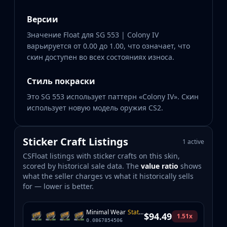
Версии
Значение Float для SG 553 | Colony IV
варьируется от 0.00 до 1.00, что означает, что
скин доступен во всех состояниях износа.
Стиль покраски
Это SG 553 использует паттерн «Colony IV». Скин
использует новую модель оружия CS2.
Sticker Craft Listings
1 active
CSFloat listings with sticker crafts on this skin,
scored by historical sale data. The
value ratio
shows
what the seller charges vs what it historically sells
for — lower is better.
Minimal Wear
StatTrak
$94.49
1.51x
0.0867854506