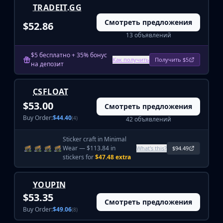
Hydra Gloves
TRADEIT.GG
Moto Gloves
Смотреть предложения
$52.86
Specialist Gloves
13 объявлений
Sport Gloves
Items
$5 бесплатно + 35% бонус
Stickers
Как получить
Получить $5
на депозит
Charms
Agents
CSFLOAT
Patches
$53.00
Смотреть предложения
Graffiti
Buy Order:
$44.40
(4)
42 объявлений
Music Kits
Souvenir Packages
Sticker craft in Minimal
Keychains
Wear — $113.84 in
What's this?
$94.49
Discover
stickers for
$47.48 extra
Best Skins
Trending
YOUPIN
Highlights
$53.35
Смотреть предложения
For You
Buy Order:
$49.06
(8)
Guides