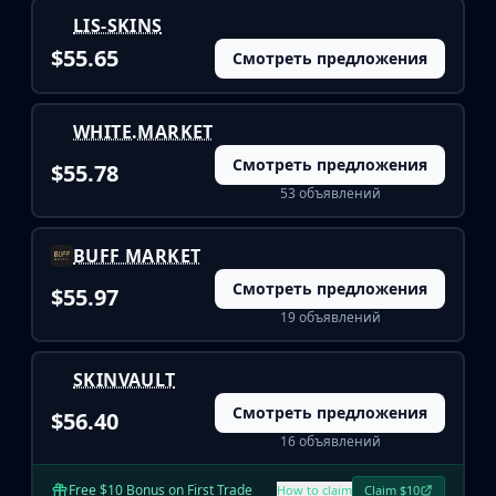
Buff163
LIS-SKINS
Skinbaron
$55.65
Смотреть предложения
Skinswap
Tradeit
Waxpeer
WHITE.MARKET
Haloskins
Смотреть предложения
$55.78
Lis-Skins
53 объявлений
Market.CSGO
White Market
BUFF MARKET
Youpin
iTradeGG
Смотреть предложения
$55.97
Skinplace
19 объявлений
UUSkins
SkinVault
SKINVAULT
Steam
Смотреть предложения
$56.40
16 объявлений
Free $10 Bonus on First Trade
How to claim
Claim $10