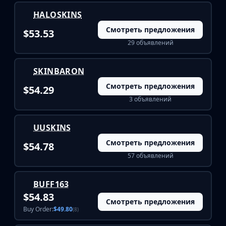
Investing
HALOSKINS
Trading
Safe Trading
Смотреть предложения
$53.53
Live Deals
29 объявлений
Markets
Compare
SKINBARON
Blog
Смотреть предложения
$54.29
Community
3 объявлений
Reviews
Cases
All cases
UUSKINS
Collections
Смотреть предложения
$54.78
All collections
57 объявлений
Markets
All markets
BUFF163
CS.Money
$54.83
CSFloat
Смотреть предложения
Buy Order:
$49.80
(8)
Skinport
DMarket