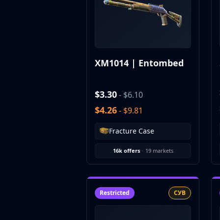
CZ75-Auto
Desert Eagle
R8 Revolver
Rifles
AK-47
XM1014 | Entombed
AUG
AWP
FAMAS
$3.30
- $6.10
G3SG1
$4.26
- $9.81
Galil AR
M4A1-S
Fracture Case
M4A4
SCAR-20
16k offers
·
19 markets
SG 553
SSG 08
SMGs
Restricted
СУВ
MAC-10
MP5-SD
MP7