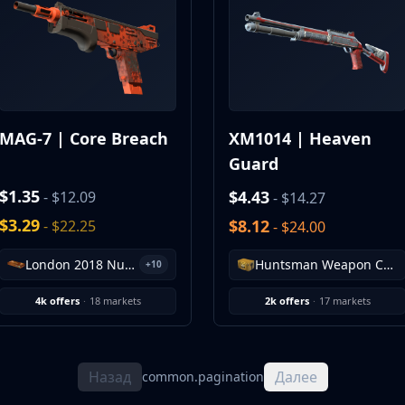
MAG-7 | Core Breach
XM1014 | Heaven
Guard
$1.35
$4.43
- $12.09
- $14.27
$3.29
$8.12
- $22.25
- $24.00
London 2018 Nuke Souvenir Package
Huntsman Weapon Case
+10
4k offers
·
18 markets
2k offers
·
17 markets
Назад
Далее
common.pagination