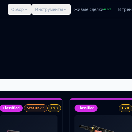
Обзор
Инструменты
Живые сделки
В трен
LIVE
Classified
StatTrak™
СУВ
Classified
СУВ