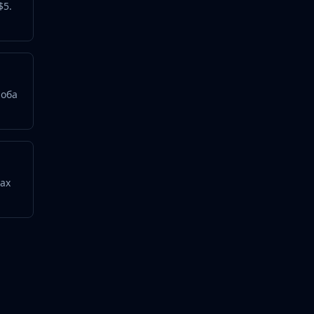
$5.
 оба
тах