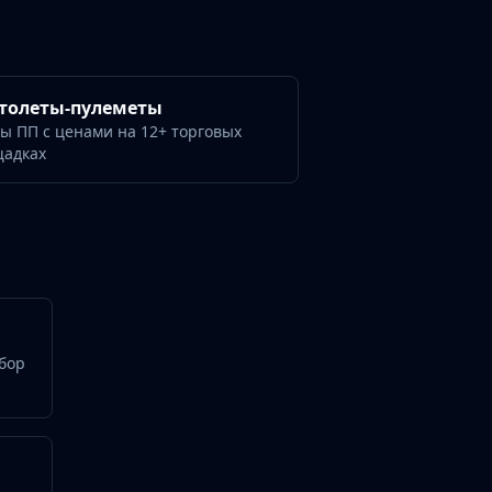
толеты-пулеметы
ы ПП с ценами на 12+ торговых
щадках
абор