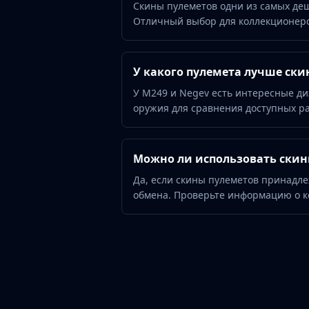
Скины пулеметов одни из самых деш
Hydra Gloves
Отличный выбор для коллекционеро
Moto Gloves
Specialist Gloves
Sport Gloves
У какого пулемета лучше ски
Items
Stickers
У M249 и Negev есть интересные д
Charms
оружия для сравнения доступных ра
Agents
Patches
Graffiti
Можно ли использовать скин
Music Kits
Да, если скины пулеметов принадлеж
Souvenir Packages
обмена. Проверьте информацию о к
Keychains
Discover
Best Skins
Trending
Highlights
For You
Guides