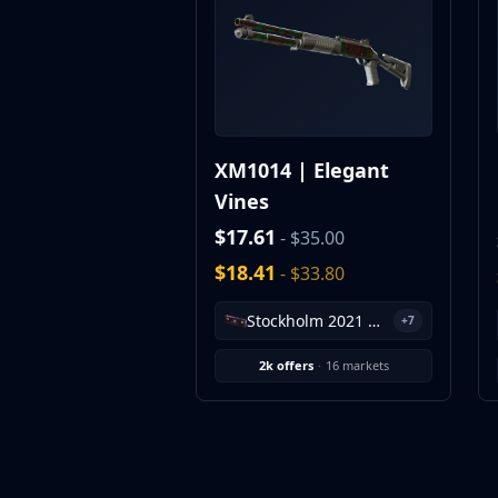
MP9
P90
PP-Bizon
UMP-45
Shotguns & Machineguns
MAG-7
XM1014 | Elegant
Nova
Vines
Sawed-Off
XM1014
$17.61
- $35.00
M249
$18.41
- $33.80
Negev
Knives
Stockholm 2021 Mirage Souvenir Package
+7
Bayonet
Bowie Knife
2k offers
·
16 markets
Butterfly Knife
Classic Knife
Falchion Knife
Flip Knife