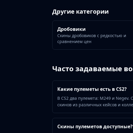
Gut Knife
Huntsman Knife
Другие категории
Karambit
Kukri Knife
Дробовики
M9 Bayonet
Скины дробовиков с редкостью и
Navaja Knife
сравнением цен
Nomad Knife
Paracord Knife
Shadow Daggers
Skeleton Knife
Часто задаваемые в
Stiletto Knife
Survival Knife
Talon Knife
Какие пулеметы есть в CS2?
Ursus Knife
В CS2 два пулемета: M249 и Negev.
Gloves
скинов из различных кейсов и колл
Bloodhound Gloves
Broken Fang Gloves
Driver Gloves
Скины пулеметов доступные?
Hand Wraps