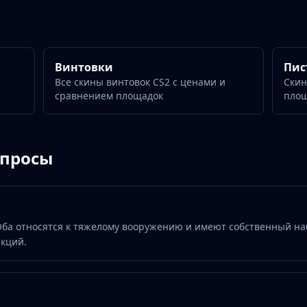
Винтовки
Пис
Все скины винтовок CS2 с ценами и
Скин
сравнением площадок
пло
опросы
 Оба относятся к тяжелому вооружению и имеют собственный н
екций.