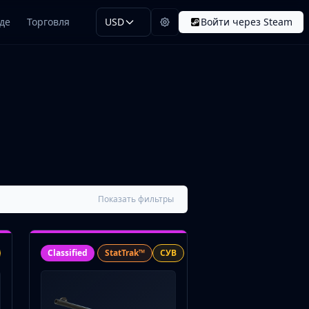
де
Торговля
USD
Войти через Steam
Показать фильтры
Classified
StatTrak™
СУВ