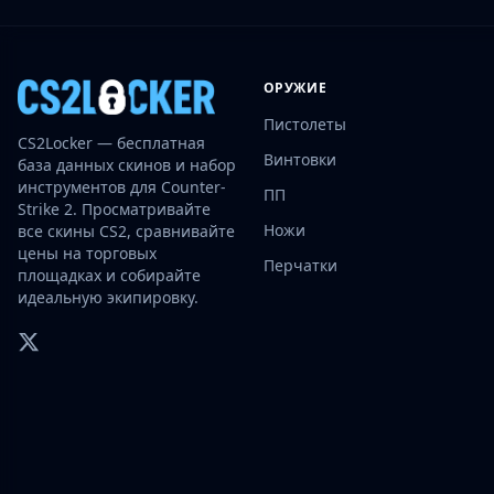
Investing
Trading
Safe Trading
ОРУЖИЕ
Live Deals
Пистолеты
Markets
CS2Locker — бесплатная
Compare
Винтовки
база данных скинов и набор
Blog
инструментов для Counter-
ПП
Community
Strike 2. Просматривайте
Ножи
Reviews
все скины CS2, сравнивайте
цены на торговых
Cases
Перчатки
площадках и собирайте
All cases
идеальную экипировку.
Collections
All collections
Markets
All markets
CS.Money
CSFloat
Skinport