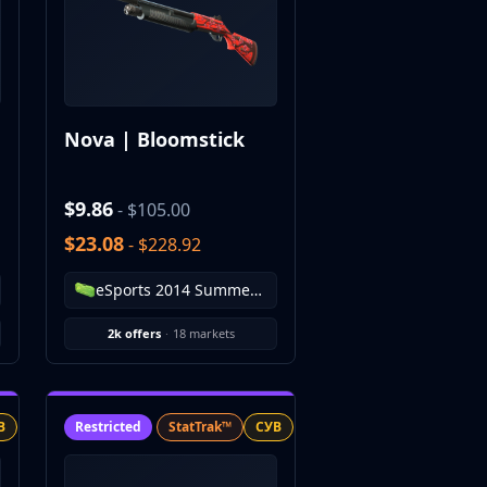
Nova | Bloomstick
$9.86
- $105.00
$23.08
- $228.92
eSports 2014 Summer Case
2k offers
·
18 markets
В
Restricted
StatTrak™
СУВ