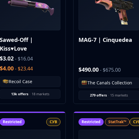
Sawed-Off |
MAG-7 | Cinquedea
Kiss♥Love
$3.02
- $16.04
$4.00
- $23.44
$490.00
- $675.00
Recoil Case
The Canals Collection
13k offers
·
18 markets
279 offers
·
15 markets
Restricted
СУВ
Restricted
StatTrak™
СУ