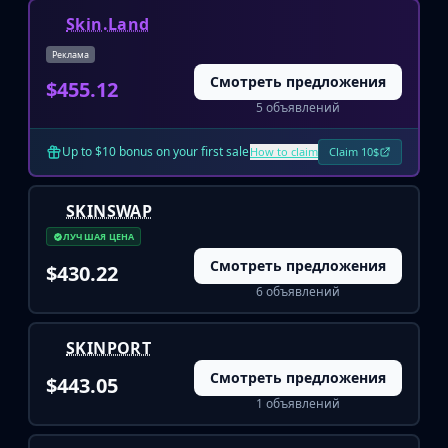
Huntsman Knife
Skin.Land
Karambit
Реклама
Kukri Knife
Смотреть предложения
$455.12
M9 Bayonet
5 объявлений
Navaja Knife
Nomad Knife
Up to $10 bonus on your first sale
How to claim
Claim 10$
Paracord Knife
Shadow Daggers
Skeleton Knife
SKINSWAP
Stiletto Knife
ЛУЧШАЯ ЦЕНА
Survival Knife
Смотреть предложения
$430.22
Talon Knife
6 объявлений
Ursus Knife
Gloves
SKINPORT
Bloodhound Gloves
Смотреть предложения
Broken Fang Gloves
$443.05
Driver Gloves
1 объявлений
Hand Wraps