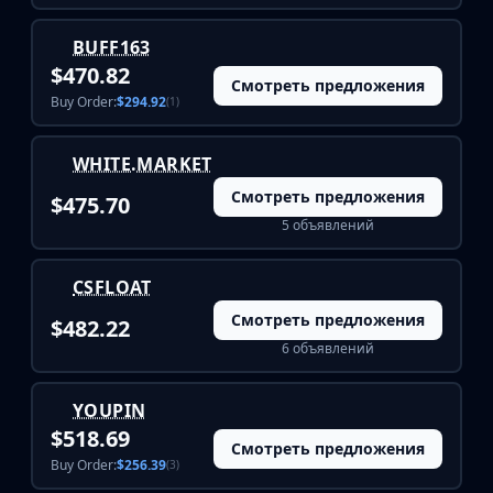
Investing
Trading
BUFF163
Safe Trading
$470.82
Смотреть предложения
Live Deals
Buy Order:
$294.92
(1)
Markets
Compare
WHITE.MARKET
Blog
Community
Смотреть предложения
$475.70
Reviews
5 объявлений
Cases
All cases
CSFLOAT
Collections
Смотреть предложения
$482.22
All collections
6 объявлений
Markets
All markets
CS.Money
YOUPIN
CSFloat
$518.69
Смотреть предложения
Skinport
Buy Order:
$256.39
(3)
DMarket