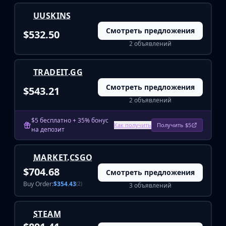
Buff163
UUSKINS
Skinbaron
Смотреть предложения
$532.50
Skinswap
2 объявлений
Tradeit
Waxpeer
Haloskins
TRADEIT.GG
Lis-Skins
Смотреть предложения
$543.21
Market.CSGO
2 объявлений
White Market
Youpin
$5 бесплатно + 35% бонус
Как получить
Получить $5
на депозит
iTradeGG
Skinplace
UUSkins
MARKET.CSGO
SkinVault
$704.68
Смотреть предложения
Steam
Buy Order:
$354.43
(2)
3 объявлений
STEAM