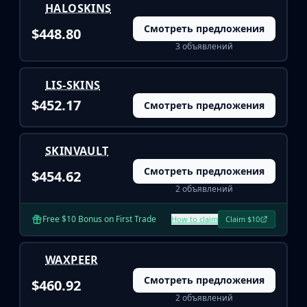
Hydra Gloves
HALOSKINS
Moto Gloves
Смотреть предложения
$448.80
Specialist Gloves
3 объявлений
Sport Gloves
Items
Stickers
LIS-SKINS
Charms
$452.17
Смотреть предложения
Agents
Patches
Graffiti
SKINVAULT
Music Kits
Смотреть предложения
$454.62
Souvenir Packages
2 объявлений
Keychains
Discover
Free $10 Bonus on First Trade
How to claim
Claim $10
Best Skins
Trending
WAXPEER
Highlights
Смотреть предложения
For You
$460.92
Guides
2 объявлений