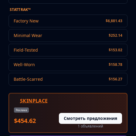
MP9
STATTRAK™
P90
PP-Bizon
Factory New
$6,881.43
UMP-45
Shotguns & Machineguns
Minimal Wear
$252.14
MAG-7
Nova
Field-Tested
$153.02
Sawed-Off
XM1014
Well-Worn
$158.78
M249
Negev
Battle-Scarred
$156.27
Knives
Bayonet
Bowie Knife
SKINPLACE
Butterfly Knife
Реклама
Classic Knife
Смотреть предложения
Falchion Knife
$454.62
1 объявлений
Flip Knife
Gut Knife